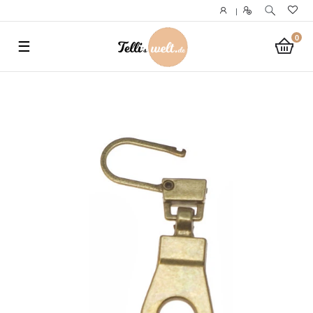
}
|
0
☰