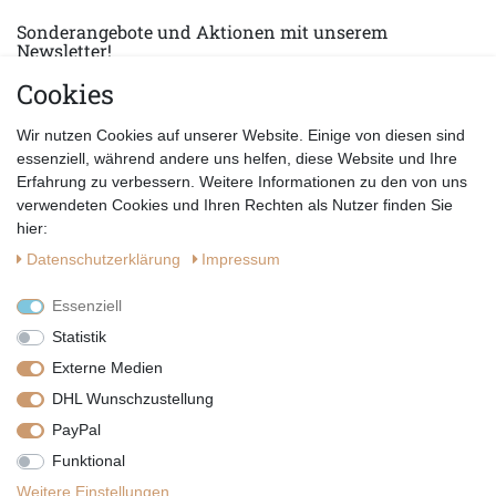
Sonderangebote und Aktionen mit unserem
Newsletter!
Cookies
E-MAIL *
Abonnieren
Wir nutzen Cookies auf unserer Website. Einige von diesen sind
Hiermit bestätige ich, dass ich die
Datenschutzerklärung
gelesen habe.
essenziell, während andere uns helfen, diese Website und Ihre
Erfahrung zu verbessern. Weitere Informationen zu den von uns
verwendeten Cookies und Ihren Rechten als Nutzer finden Sie
hier:
Daten­schutz­erklärung
Impressum
Essenziell
Statistik
Externe Medien
DHL Wunschzustellung
PayPal
|
|
|
Vertrag widerrufen
Widerrufsrecht
Datenschutzerklärung
Funktional
|
AGB
Impressum
Weitere Einstellungen