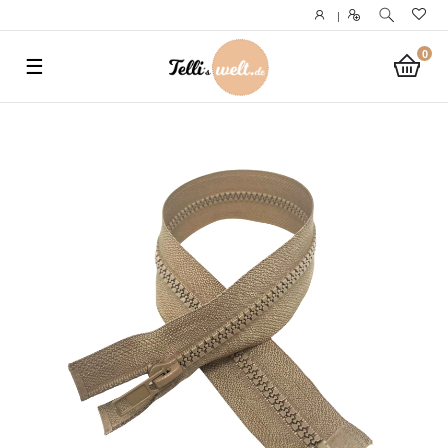
}
|
0
☰