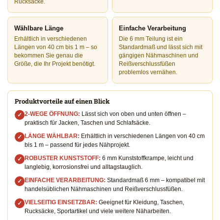
Rucksäcke.
Wählbare Länge
Einfache Verarbeitung
Erhältlich in verschiedenen
Die 6 mm Teilung ist ein
Längen von 40 cm bis 1 m – so
Standardmaß und lässt sich mit
bekommen Sie genau die
gängigen Nähmaschinen und
Größe, die Ihr Projekt benötigt.
Reißverschlussfüßen
problemlos vernähen.
Produktvorteile auf einen Blick
2-WEGE ÖFFNUNG:
Lässt sich von oben und unten öffnen –
✓
praktisch für Jacken, Taschen und Schlafsäcke.
LÄNGE WÄHLBAR:
Erhältlich in verschiedenen Längen von 40 cm
✓
bis 1 m – passend für jedes Nähprojekt.
ROBUSTER KUNSTSTOFF:
6 mm Kunststoffkrampe, leicht und
✓
langlebig, korrosionsfrei und alltagstauglich.
EINFACHE VERARBEITUNG:
Standardmaß 6 mm – kompatibel mit
✓
handelsüblichen Nähmaschinen und Reißverschlussfüßen.
VIELSEITIG EINSETZBAR:
Geeignet für Kleidung, Taschen,
✓
Rucksäcke, Sportartikel und viele weitere Näharbeiten.