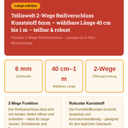
Länge wählbar
Telliswelt 2-Wege Reißverschluss
Kunststoff 6mm – wählbare Länge 40 cm
bis 1 m – teilbar & robust
Flexibler 2-Wege Reißverschluss – passgenau in Ihrer
Wunschlänge.
6 mm
40 cm–1
2-Wege
Zahnbreite
Öffnungsrichtung
m
Wählbare Länge
2-Wege Funktion
Robuster Kunststoff
Der Reißverschluss lässt sich
Die Kunststoffkrampe ist leicht,
von beiden Seiten öffnen und
langlebig und
schließen – ideal für lange
korrosionsbeständig – geeignet
Jacken, Schlafsäcke und
für den täglichen Gebrauch.