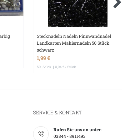
arbig
Stecknadeln Nadeln Pinnwandnadel
We
Landkarten Makiernadeln 50 Stück
St
schwarz
2,
1,99 €
50
Stück
| 0,04 € / Stück
SERVICE & KONTAKT
Rufen Sie uns an unter:
03844 - 8911493