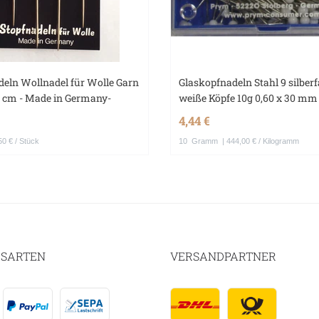
deln Wollnadel für Wolle Garn
Glaskopfnadeln Stahl 9 silberf
7 cm - Made in Germany-
weiße Köpfe 10g 0,60 x 30 mm
4,44 €
50 € / Stück
10
Gramm
| 444,00 € / Kilogramm
SARTEN
VERSANDPARTNER