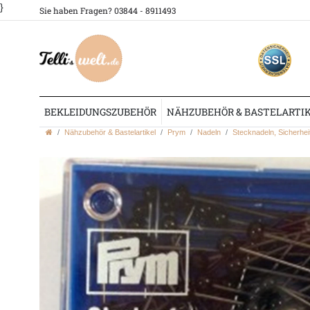
}
Sie haben Fragen? 03844 - 8911493
BEKLEIDUNGSZUBEHÖR
NÄHZUBEHÖR & BASTELARTI
Nähzubehör & Bastelartikel
Prym
Nadeln
Stecknadeln, Sicherhei