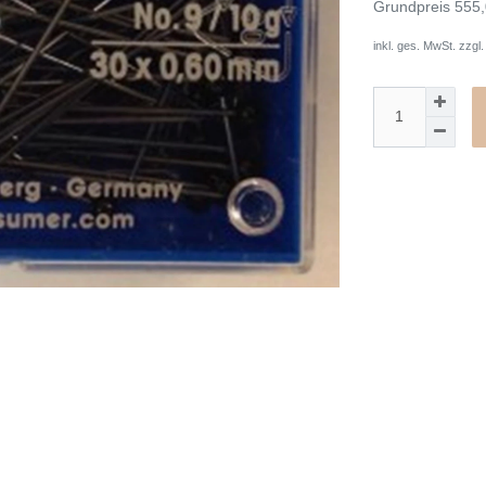
Grundpreis
555,
inkl. ges. MwSt. zzgl