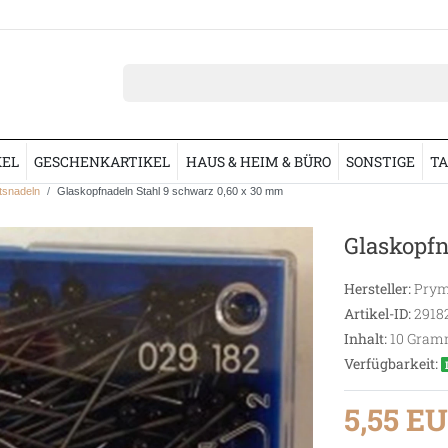
KEL
GESCHENKARTIKEL
HAUS & HEIM & BÜRO
SONSTIGE
TA
tsnadeln
Glaskopfnadeln Stahl 9 schwarz 0,60 x 30 mm
Glaskopfn
Hersteller:
Prym
Artikel-ID:
2918
Inhalt:
10
Gram
Verfügbarkeit:
5,55 E