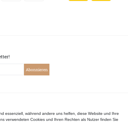
tter!
Abonnieren
|
|
|
|
widerrufen
Widerrufsrecht
Datenschutzerklärung
AGB
I
nd essenziell, während andere uns helfen, diese Website und Ihre
uns verwendeten Cookies und Ihren Rechten als Nutzer finden Sie
Copyright by Telli´s Welt