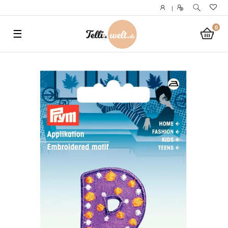
}
|
0
☰