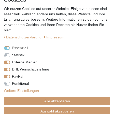
Abonnieren
Wir nutzen Cookies auf unserer Website. Einige von diesen sind
Hiermit bestätige ich, dass ich die
Datenschutzerklärung
gelesen habe.
essenziell, während andere uns helfen, diese Website und Ihre
Erfahrung zu verbessern. Weitere Informationen zu den von uns
verwendeten Cookies und Ihren Rechten als Nutzer finden Sie
hier:
Daten­schutz­erklärung
Impressum
Essenziell
Statistik
Externe Medien
DHL Wunschzustellung
PayPal
|
|
|
Vertrag widerrufen
Widerrufsrecht
Datenschutzerklärung
Funktional
|
AGB
Impressum
Weitere Einstellungen
Copyright by Telli´s Welt
Alle akzeptieren
Auswahl akzeptieren