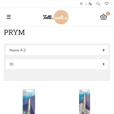
|
0
☰
PRYM