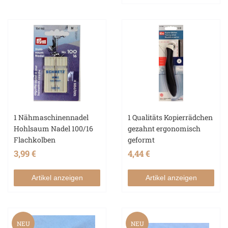
1 Nähmaschinennadel
1 Qualitäts Kopierrädchen
Hohlsaum Nadel 100/16
gezahnt ergonomisch
Flachkolben
geformt
3,99 €
4,44 €
Artikel anzeigen
Artikel anzeigen
NEU
NEU