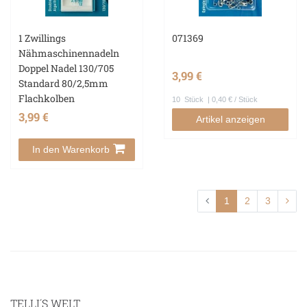
1 Zwillings
071369
Nähmaschinennadeln
Doppel Nadel 130/705
3,99 €
Standard 80/2,5mm
Flachkolben
10
Stück
| 0,40 € / Stück
3,99 €
Artikel anzeigen
In den Warenkorb
1
2
3
TELLI´S WELT