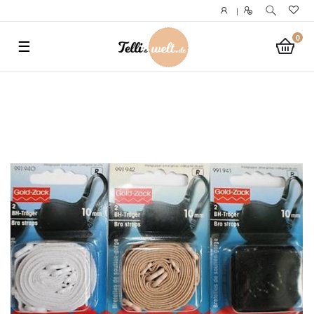
}
|
0
☰