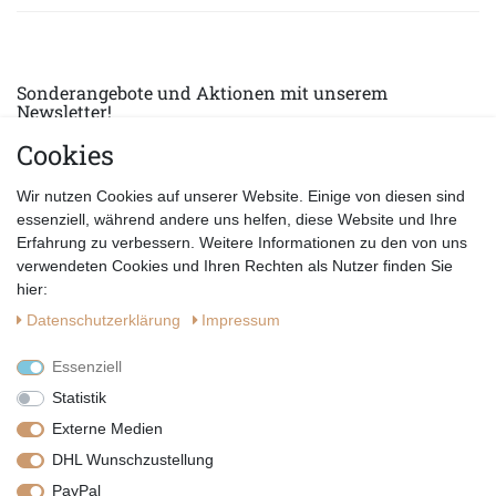
Sonderangebote und Aktionen mit unserem
Newsletter!
Cookies
E-MAIL *
Abonnieren
Wir nutzen Cookies auf unserer Website. Einige von diesen sind
Hiermit bestätige ich, dass ich die
Datenschutzerklärung
gelesen habe.
essenziell, während andere uns helfen, diese Website und Ihre
Erfahrung zu verbessern. Weitere Informationen zu den von uns
verwendeten Cookies und Ihren Rechten als Nutzer finden Sie
hier:
Daten­schutz­erklärung
Impressum
Essenziell
Statistik
Externe Medien
DHL Wunschzustellung
PayPal