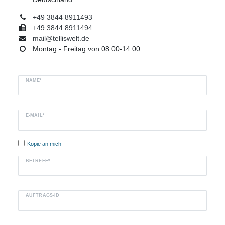
+49 3844 8911493
+49 3844 8911494
mail@telliswelt.de
Montag - Freitag von 08:00-14:00
Ceres::Template.mailFormHoneypotLabel
NAME*
E-MAIL*
Kopie an mich
BETREFF*
AUFTRAGS-ID