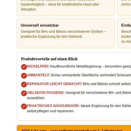
hautverträglich – ideal für empfindliche Haut oder
nicht 
Allergiker.
Universell einsetzbar
Einfa
Geeignet für BHs und Bikinis verschiedener Größen –
Besch
praktische Ergänzung für den Nähkorb.
koste
zu mü
Produktvorteile auf einen Blick
NICKELFREI:
Hautfreundliche Metalllegierung – besonders geeign
✓
UMMANTELT:
Sicher ummantelte Oberfläche verhindert Scheuern
✓
REPARATUR LEICHT GEMACHT:
BHs und Bikinis schnell selbst
✓
VIELSEITIG PASSEND:
Geeignet für verschiedene BH- und Bikin
✓
auswählen.
PRAKTISCHES NÄHZUBEHÖR:
Ideale Ergänzung für den Nähko
✓
selbst pflegen und reparieren.