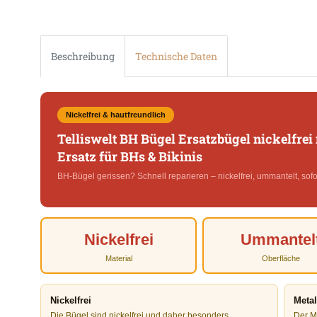
Beschreibung
Technische Daten
Nickelfrei & hautfreundlich
Telliswelt BH Bügel Ersatzbügel nickelfre
Ersatz für BHs & Bikinis
BH-Bügel gerissen? Schnell reparieren – nickelfrei, ummantelt, sofor
Nickelfrei
Ummantel
Material
Oberfläche
Nickelfrei
Meta
Die Bügel sind nickelfrei und daher besonders
Der M