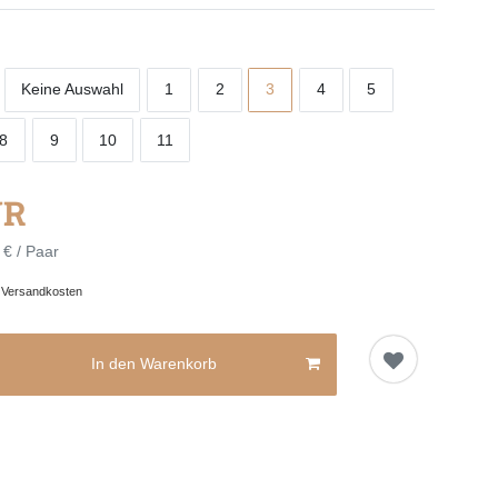
Keine Auswahl
1
2
3
4
5
8
9
10
11
UR
 € / Paar
.
Versandkosten
In den Warenkorb