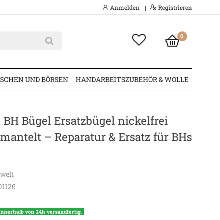
Anmelden
Registrieren
|
0
SCHEN UND BÖRSEN
HANDARBEITSZUBEHÖR & WOLLE
t BH Bügel Ersatzbügel nickelfrei
antelt – Reparatur & Ersatz für BHs
swelt
01126
Innerhalb von 24h versandfertig.