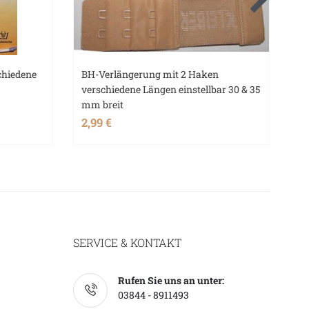
chiedene
BH-Verlängerung mit 2 Haken
Gl
verschiedene Längen einstellbar 30 & 35
Qu
mm breit
2,
2,99 €
20
SERVICE & KONTAKT
Rufen Sie uns an unter:
03844 - 8911493