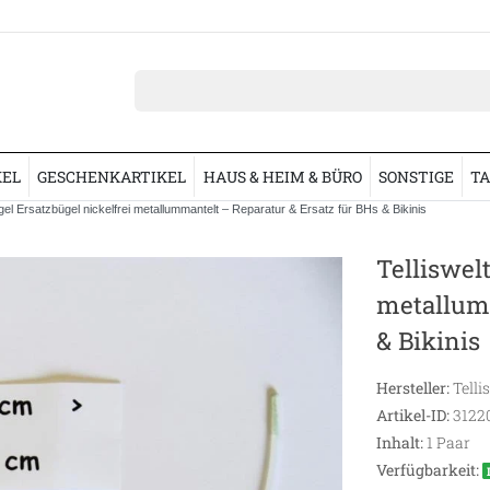
KEL
GESCHENKARTIKEL
HAUS & HEIM & BÜRO
SONSTIGE
TA
gel Ersatzbügel nickelfrei metallummantelt – Reparatur & Ersatz für BHs & Bikinis
Telliswel
metallumm
& Bikinis
Hersteller:
Telli
Artikel-ID:
3122
Inhalt:
1
Paar
Verfügbarkeit: