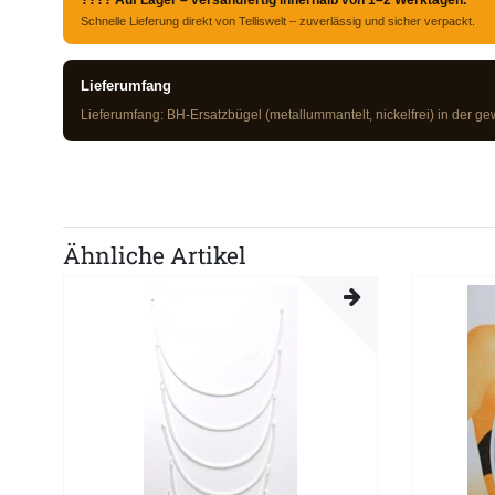
???? Auf Lager – versandfertig innerhalb von 1–2 Werktagen.
Schnelle Lieferung direkt von Telliswelt – zuverlässig und sicher verpackt.
Lieferumfang
Lieferumfang: BH-Ersatzbügel (metallummantelt, nickelfrei) in der ge
Ähnliche Artikel