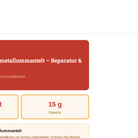
i metallummantelt – Reparatur &
t einsatzbereit.
t
15 g
Gewicht
llummantelt
etallkern ist sicher ummantelt, sodass der Bügel