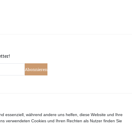
tter!
Abonnieren
|
|
|
|
widerrufen
Widerrufsrecht
Datenschutzerklärung
AGB
I
nd essenziell, während andere uns helfen, diese Website und Ihre
uns verwendeten Cookies und Ihren Rechten als Nutzer finden Sie
Copyright by Telli´s Welt