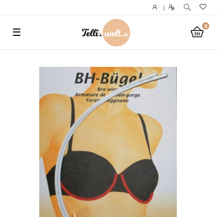
}
|
0
☰