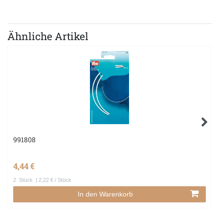
Ähnliche Artikel
991808
4,44 €
2
Stück
| 2,22 € / Stück
In den Warenkorb