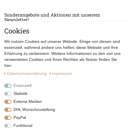
Sonderangebote und Aktionen mit unserem
Newsletter!
Cookies
E-MAIL *
Abonnieren
Wir nutzen Cookies auf unserer Website. Einige von diesen sind
Hiermit bestätige ich, dass ich die
Datenschutzerklärung
gelesen habe.
essenziell, während andere uns helfen, diese Website und Ihre
Erfahrung zu verbessern. Weitere Informationen zu den von uns
verwendeten Cookies und Ihren Rechten als Nutzer finden Sie
hier:
Daten­schutz­erklärung
Impressum
Essenziell
Statistik
Externe Medien
DHL Wunschzustellung
PayPal
|
|
|
Vertrag widerrufen
Widerrufsrecht
Datenschutzerklärung
Funktional