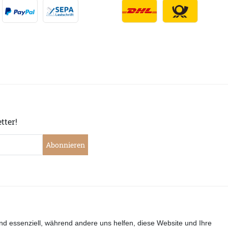
tter!
Abonnieren
|
|
|
|
widerrufen
Widerrufsrecht
Datenschutzerklärung
AGB
I
nd essenziell, während andere uns helfen, diese Website und Ihre