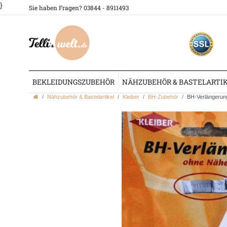
}
Sie haben Fragen? 03844 - 8911493
BEKLEIDUNGSZUBEHÖR
NÄHZUBEHÖR & BASTELARTI
Nähzubehör & Bastelartikel
Kleiber
BH-Zubehör
BH-Verlängerung