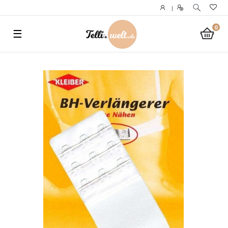
}
|
0
☰