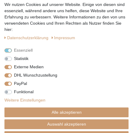
Wir nutzen Cookies auf unserer Website. Einige von diesen sind
Hiermit bestätige ich, dass ich die
Datenschutzerklärung
gelesen habe.
essenziell, während andere uns helfen, diese Website und Ihre
Erfahrung zu verbessern. Weitere Informationen zu den von uns
verwendeten Cookies und Ihren Rechten als Nutzer finden Sie
hier:
Daten­schutz­erklärung
Impressum
Essenziell
Statistik
Externe Medien
DHL Wunschzustellung
PayPal
|
|
|
Vertrag widerrufen
Widerrufsrecht
Datenschutzerklärung
Funktional
|
AGB
Impressum
Weitere Einstellungen
Copyright by Telli´s Welt
Alle akzeptieren
Auswahl akzeptieren
SHOPDESIGN BY
PLENTYNOW