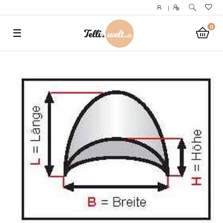
}
|
0
☰