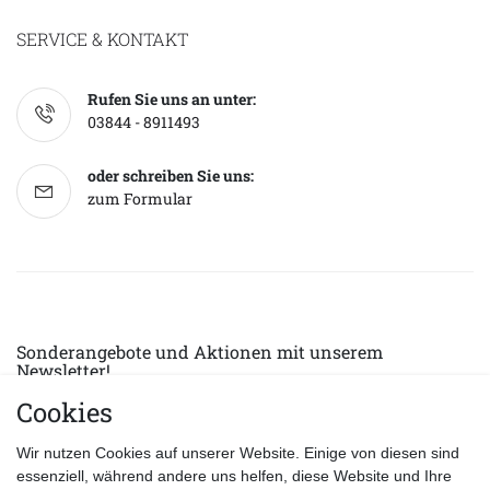
SERVICE & KONTAKT
Rufen Sie uns an unter:
03844 - 8911493
oder schreiben Sie uns:
zum Formular
Sonderangebote und Aktionen mit unserem
Newsletter!
Cookies
E-MAIL *
Abonnieren
Wir nutzen Cookies auf unserer Website. Einige von diesen sind
Hiermit bestätige ich, dass ich die
Datenschutzerklärung
gelesen habe.
essenziell, während andere uns helfen, diese Website und Ihre