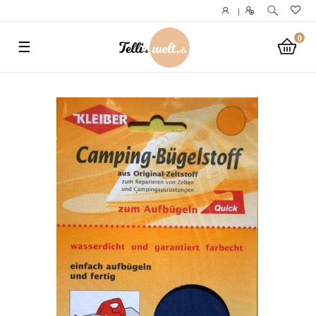
}
|
0
☰