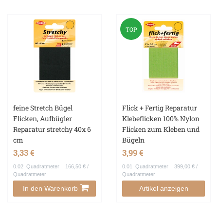
TOP
feine Stretch Bügel
Flick + Fertig Reparatur
Flicken, Aufbügler
Klebeflicken 100% Nylon
Reparatur stretchy 40x 6
Flicken zum Kleben und
cm
Bügeln
3,33 €
3,99 €
0.02
Quadratmeter
| 166,50 € /
0.01
Quadratmeter
| 399,00 € /
Quadratmeter
Quadratmeter
In den Warenkorb
Artikel anzeigen