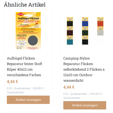
Ähnliche Artikel
Aufbügel Flicken
Camping-Nylon
Reparatur fester Stoff
Reparatur Flicken
Köper 40x12 cm
selbstklebend 2 Flicken a
verschiedene Farben
12x10 cm Outdoor
wasserdicht
4,44 €
4,44 €
0.05
Quadratmeter
| 88,80 € /
Quadratmeter
0.01
Quadratmeter
| 444,00 € /
Quadratmeter
Artikel anzeigen
Artikel anzeigen