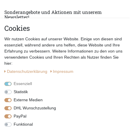
Sonderangebote und Aktionen mit unserem
Newsletter!
Cookies
E-MAIL *
Abonnieren
Wir nutzen Cookies auf unserer Website. Einige von diesen sind
Hiermit bestätige ich, dass ich die
Datenschutzerklärung
gelesen habe.
essenziell, während andere uns helfen, diese Website und Ihre
Erfahrung zu verbessern. Weitere Informationen zu den von uns
verwendeten Cookies und Ihren Rechten als Nutzer finden Sie
hier:
Daten­schutz­erklärung
Impressum
Essenziell
Statistik
Externe Medien
DHL Wunschzustellung
PayPal
|
|
|
Vertrag widerrufen
Widerrufsrecht
Datenschutzerklärung
Funktional
|
AGB
Impressum