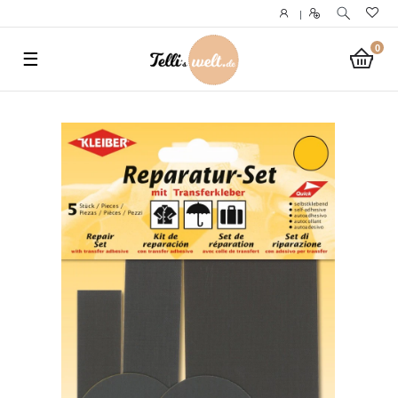
}
|
0
☰