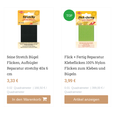
TOP
feine Stretch Bügel
Flick + Fertig Reparatur
Flicken, Aufbügler
Klebeflicken 100% Nylon
Reparatur stretchy 40x 6
Flicken zum Kleben und
cm
Bügeln
3,33 €
3,99 €
0.02
Quadratmeter
| 166,50 € /
0.01
Quadratmeter
| 399,00 € /
Quadratmeter
Quadratmeter
In den Warenkorb
Artikel anzeigen