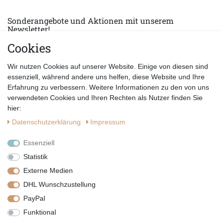
Sonderangebote und Aktionen mit unserem
Newsletter!
Cookies
E-MAIL *
Abonnieren
Wir nutzen Cookies auf unserer Website. Einige von diesen sind
Hiermit bestätige ich, dass ich die
Datenschutzerklärung
gelesen habe.
essenziell, während andere uns helfen, diese Website und Ihre
Erfahrung zu verbessern. Weitere Informationen zu den von uns
verwendeten Cookies und Ihren Rechten als Nutzer finden Sie
hier:
Daten­schutz­erklärung
Impressum
Essenziell
Statistik
Externe Medien
DHL Wunschzustellung
PayPal
|
|
|
Vertrag widerrufen
Widerrufsrecht
Datenschutzerklärung
Funktional
|
AGB
Impressum