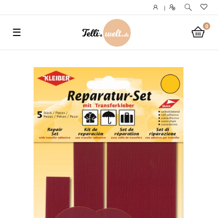
}
|
0
☰