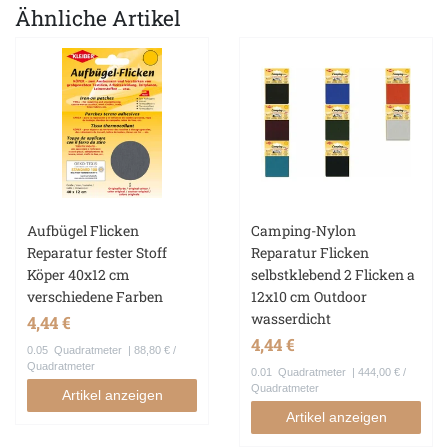
Ähnliche Artikel
Aufbügel Flicken
Camping-Nylon
Reparatur fester Stoff
Reparatur Flicken
Köper 40x12 cm
selbstklebend 2 Flicken a
verschiedene Farben
12x10 cm Outdoor
wasserdicht
4,44 €
4,44 €
0.05
Quadratmeter
| 88,80 € /
Quadratmeter
0.01
Quadratmeter
| 444,00 € /
Quadratmeter
Artikel anzeigen
Artikel anzeigen