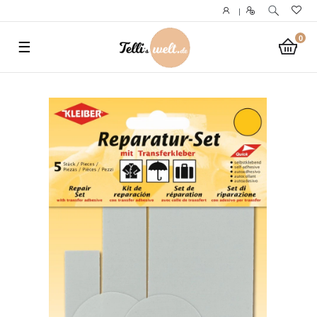
}
|
0
☰