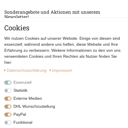
Sonderangebote und Aktionen mit unserem
Newsletter!
Cookies
E-MAIL *
Abonnieren
Wir nutzen Cookies auf unserer Website. Einige von diesen sind
Hiermit bestätige ich, dass ich die
Datenschutzerklärung
gelesen habe.
essenziell, während andere uns helfen, diese Website und Ihre
Erfahrung zu verbessern. Weitere Informationen zu den von uns
verwendeten Cookies und Ihren Rechten als Nutzer finden Sie
hier:
Daten­schutz­erklärung
Impressum
Essenziell
Statistik
Externe Medien
DHL Wunschzustellung
PayPal
|
|
|
Vertrag widerrufen
Widerrufsrecht
Datenschutzerklärung
Funktional
|
AGB
Impressum