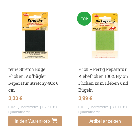
TOP
feine Stretch Bügel
Flick + Fertig Reparatur
Flicken, Aufbügler
Klebeflicken 100% Nylon
Reparatur stretchy 40x 6
Flicken zum Kleben und
cm
Bügeln
3,33 €
3,99 €
0.02
Quadratmeter
| 166,50 € /
0.01
Quadratmeter
| 399,00 € /
Quadratmeter
Quadratmeter
In den Warenkorb
Artikel anzeigen