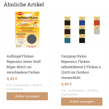
Ähnliche Artikel
Aufbügel Flicken
Camping-Nylon
Reparatur fester Stoff
Reparatur Flicken
Köper 40x12 cm
selbstklebend 2 Flicken a
verschiedene Farben
12x10 cm Outdoor
wasserdicht
4,44 €
4,44 €
0.05
Quadratmeter
| 88,80 € /
Quadratmeter
0.01
Quadratmeter
| 444,00 € /
Quadratmeter
Artikel anzeigen
Artikel anzeigen