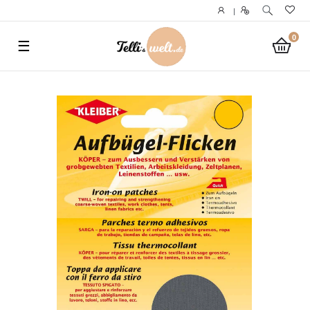
}
|
0
☰