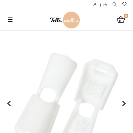
}
|
0
☰