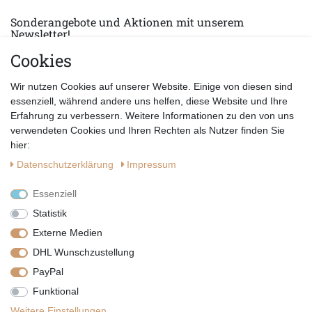
Sonderangebote und Aktionen mit unserem
Newsletter!
Cookies
E-MAIL *
Abonnieren
Wir nutzen Cookies auf unserer Website. Einige von diesen sind
Hiermit bestätige ich, dass ich die
Datenschutzerklärung
gelesen habe.
essenziell, während andere uns helfen, diese Website und Ihre
Erfahrung zu verbessern. Weitere Informationen zu den von uns
verwendeten Cookies und Ihren Rechten als Nutzer finden Sie
hier:
Daten­schutz­erklärung
Impressum
Essenziell
Statistik
Externe Medien
DHL Wunschzustellung
PayPal
|
|
|
Vertrag widerrufen
Widerrufsrecht
Datenschutzerklärung
Funktional
|
AGB
Impressum
Weitere Einstellungen