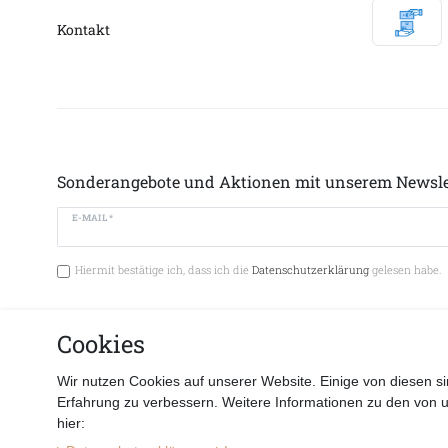
Kontakt
Sonderangebote und Aktionen mit unserem Newsle
E-MAIL *
Hiermit bestätige ich, dass ich die
Datenschutzerklärung
gelesen habe.
Cookies
Vertrag 
Wir nutzen Cookies auf unserer Website. Einige von diesen si
Erfahrung zu verbessern. Weitere Informationen zu den von 
hier: