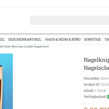
KEL
GESCHENKARTIKEL
HAUS & HEIM & BÜRO
SONSTIGE
TA
ein Motiv Bikini blau Qualität Nagelschere
Nagelknip
Nagelsch
Hersteller:
diver
Artikel-ID:
3122
Inhalt:
1
Stück
Verfügbarkeit: