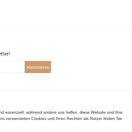
tter!
Abonnieren
|
|
|
|
widerrufen
Widerrufsrecht
Datenschutzerklärung
AGB
I
nd essenziell, während andere uns helfen, diese Website und Ihre
uns verwendeten Cookies und Ihren Rechten als Nutzer finden Sie
Copyright by Telli´s Welt