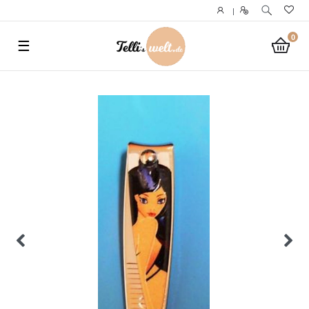
}
|
0
☰