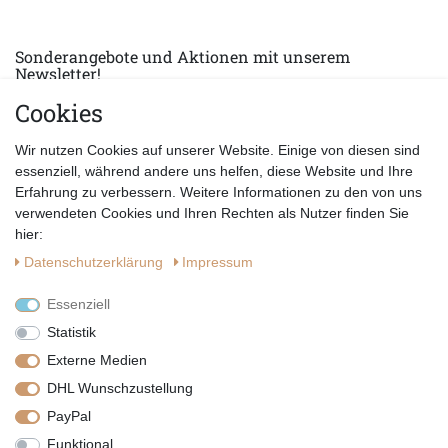
Sonderangebote und Aktionen mit unserem
Newsletter!
Cookies
E-MAIL *
Abonnieren
Wir nutzen Cookies auf unserer Website. Einige von diesen sind
Hiermit bestätige ich, dass ich die
Datenschutzerklärung
gelesen habe.
essenziell, während andere uns helfen, diese Website und Ihre
Erfahrung zu verbessern. Weitere Informationen zu den von uns
verwendeten Cookies und Ihren Rechten als Nutzer finden Sie
hier:
Daten­schutz­erklärung
Impressum
Essenziell
Statistik
Externe Medien
DHL Wunschzustellung
PayPal
|
|
|
Vertrag widerrufen
Widerrufsrecht
Datenschutzerklärung
Funktional