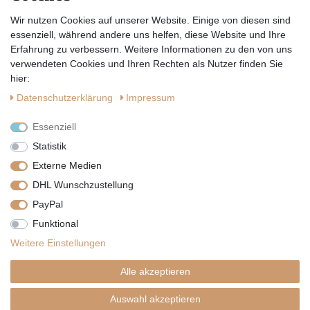
Wir nutzen Cookies auf unserer Website. Einige von diesen sind
Hiermit bestätige ich, dass ich die
Datenschutzerklärung
gelesen habe.
essenziell, während andere uns helfen, diese Website und Ihre
Erfahrung zu verbessern. Weitere Informationen zu den von uns
verwendeten Cookies und Ihren Rechten als Nutzer finden Sie
hier:
Daten­schutz­erklärung
Impressum
Essenziell
Statistik
Externe Medien
DHL Wunschzustellung
PayPal
|
|
|
Vertrag widerrufen
Widerrufsrecht
Datenschutzerklärung
Funktional
|
AGB
Impressum
Weitere Einstellungen
Copyright by Telli´s Welt
Alle akzeptieren
Auswahl akzeptieren