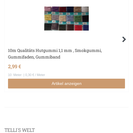
10m Qualitäts Hutgummi 1,1 mm , Smokgummi,
Gummifaden, Gummiband
2,99 €
10
Meter
| 0,30 € / Meter
Artikel anzeigen
TELLI´S WELT