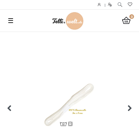
}
|
0
☰