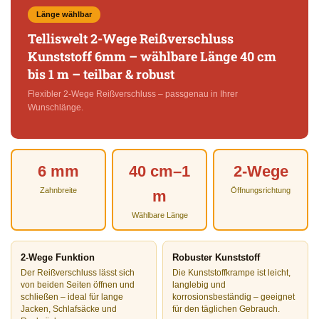
Länge wählbar
Telliswelt 2-Wege Reißverschluss
Kunststoff 6mm – wählbare Länge 40 cm
bis 1 m – teilbar & robust
Flexibler 2-Wege Reißverschluss – passgenau in Ihrer
Wunschlänge.
6 mm
40 cm–1
2-Wege
Zahnbreite
Öffnungsrichtung
m
Wählbare Länge
2-Wege Funktion
Robuster Kunststoff
Der Reißverschluss lässt sich
Die Kunststoffkrampe ist leicht,
von beiden Seiten öffnen und
langlebig und
schließen – ideal für lange
korrosionsbeständig – geeignet
Jacken, Schlafsäcke und
für den täglichen Gebrauch.