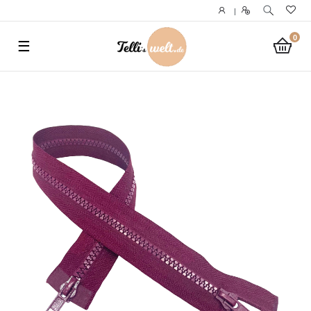
}
|
0
☰