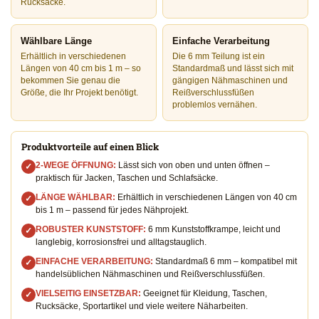
Rucksäcke.
Wählbare Länge
Einfache Verarbeitung
Erhältlich in verschiedenen
Die 6 mm Teilung ist ein
Längen von 40 cm bis 1 m – so
Standardmaß und lässt sich mit
bekommen Sie genau die
gängigen Nähmaschinen und
Größe, die Ihr Projekt benötigt.
Reißverschlussfüßen
problemlos vernähen.
Produktvorteile auf einen Blick
2-WEGE ÖFFNUNG:
Lässt sich von oben und unten öffnen –
✓
praktisch für Jacken, Taschen und Schlafsäcke.
LÄNGE WÄHLBAR:
Erhältlich in verschiedenen Längen von 40 cm
✓
bis 1 m – passend für jedes Nähprojekt.
ROBUSTER KUNSTSTOFF:
6 mm Kunststoffkrampe, leicht und
✓
langlebig, korrosionsfrei und alltagstauglich.
EINFACHE VERARBEITUNG:
Standardmaß 6 mm – kompatibel mit
✓
handelsüblichen Nähmaschinen und Reißverschlussfüßen.
VIELSEITIG EINSETZBAR:
Geeignet für Kleidung, Taschen,
✓
Rucksäcke, Sportartikel und viele weitere Näharbeiten.