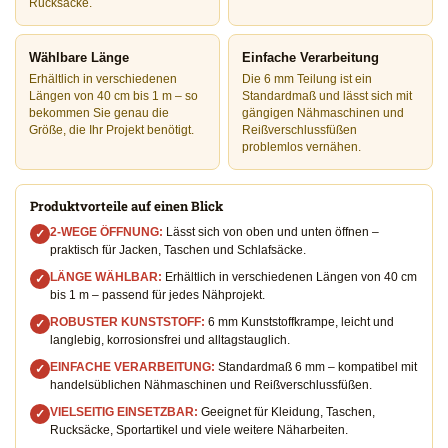
Rucksäcke.
Wählbare Länge
Einfache Verarbeitung
Erhältlich in verschiedenen
Die 6 mm Teilung ist ein
Längen von 40 cm bis 1 m – so
Standardmaß und lässt sich mit
bekommen Sie genau die
gängigen Nähmaschinen und
Größe, die Ihr Projekt benötigt.
Reißverschlussfüßen
problemlos vernähen.
Produktvorteile auf einen Blick
2-WEGE ÖFFNUNG:
Lässt sich von oben und unten öffnen –
✓
praktisch für Jacken, Taschen und Schlafsäcke.
LÄNGE WÄHLBAR:
Erhältlich in verschiedenen Längen von 40 cm
✓
bis 1 m – passend für jedes Nähprojekt.
ROBUSTER KUNSTSTOFF:
6 mm Kunststoffkrampe, leicht und
✓
langlebig, korrosionsfrei und alltagstauglich.
EINFACHE VERARBEITUNG:
Standardmaß 6 mm – kompatibel mit
✓
handelsüblichen Nähmaschinen und Reißverschlussfüßen.
VIELSEITIG EINSETZBAR:
Geeignet für Kleidung, Taschen,
✓
Rucksäcke, Sportartikel und viele weitere Näharbeiten.