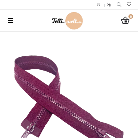
}
|
0
☰