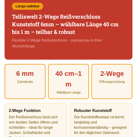
Länge wählbar
Telliswelt 2-Wege Reißverschluss
Kunststoff 6mm – wählbare Länge 40 cm
bis 1 m – teilbar & robust
Flexibler 2-Wege Reißverschluss – passgenau in Ihrer
Wunschlänge.
6 mm
40 cm–1
2-Wege
Zahnbreite
Öffnungsrichtung
m
Wählbare Länge
2-Wege Funktion
Robuster Kunststoff
Der Reißverschluss lässt sich
Die Kunststoffkrampe ist leicht,
von beiden Seiten öffnen und
langlebig und
schließen – ideal für lange
korrosionsbeständig – geeignet
Jacken, Schlafsäcke und
für den täglichen Gebrauch.