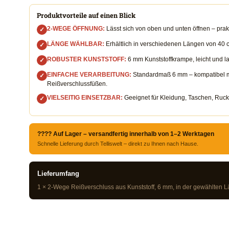
Produktvorteile auf einen Blick
2-WEGE ÖFFNUNG:
Lässt sich von oben und unten öffnen – prak
✓
LÄNGE WÄHLBAR:
Erhältlich in verschiedenen Längen von 40 c
✓
ROBUSTER KUNSTSTOFF:
6 mm Kunststoffkrampe, leicht und lan
✓
EINFACHE VERARBEITUNG:
Standardmaß 6 mm – kompatibel m
✓
Reißverschlussfüßen.
VIELSEITIG EINSETZBAR:
Geeignet für Kleidung, Taschen, Rucks
✓
???? Auf Lager – versandfertig innerhalb von 1–2 Werktagen
Schnelle Lieferung durch Telliswelt – direkt zu Ihnen nach Hause.
Lieferumfang
1 × 2-Wege Reißverschluss aus Kunststoff, 6 mm, in der gewählten L