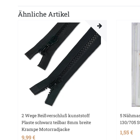
Ähnliche Artikel
2 Wege Reißverschluß kunststoff
5 Nähmas
Plaste schwarz teilbar 8mm breite
130/705 S
Krampe Motorradjacke
1,55 €
9,99 €