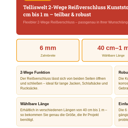
Telliswelt 2-Wege Reißverschluss Kunstst
cm bis 1 m – teilbar & robust
Flexibler 2-Wege Reißverschluss – passgenau in Ihrer Wunschläng
6 mm
40 cm–1 
Zahnbreite
Wählbare Länge
2-Wege Funktion
Robus
Der Reißverschluss lässt sich von beiden Seiten öffnen
Die Ku
und schließen – ideal für lange Jacken, Schlafsäcke und
korro
Rucksäcke.
Gebra
Wählbare Länge
Einfa
Erhältlich in verschiedenen Längen von 40 cm bis 1 m –
Die 6
so bekommen Sie genau die Größe, die Ihr Projekt
gängi
benötigt.
probl