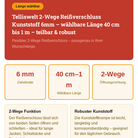
Länge wählbar
Telliswelt 2-Wege Reißverschluss
Kunststoff 6mm – wählbare Länge 40 cm
bis 1 m – teilbar & robust
Flexibler 2-Wege Reißverschluss – passgenau in Ihrer
Wunschlänge.
6 mm
40 cm–1
2-Wege
Zahnbreite
Öffnungsrichtung
m
Wählbare Länge
2-Wege Funktion
Robuster Kunststoff
Der Reißverschluss lässt sich
Die Kunststoffkrampe ist leicht,
von beiden Seiten öffnen und
langlebig und
schließen – ideal für lange
korrosionsbeständig – geeignet
Jacken, Schlafsäcke und
für den täglichen Gebrauch.