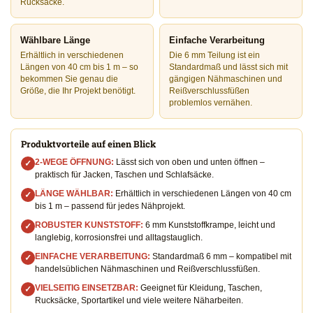
Rucksäcke.
Wählbare Länge
Einfache Verarbeitung
Erhältlich in verschiedenen
Die 6 mm Teilung ist ein
Längen von 40 cm bis 1 m – so
Standardmaß und lässt sich mit
bekommen Sie genau die
gängigen Nähmaschinen und
Größe, die Ihr Projekt benötigt.
Reißverschlussfüßen
problemlos vernähen.
Produktvorteile auf einen Blick
2-WEGE ÖFFNUNG:
Lässt sich von oben und unten öffnen –
✓
praktisch für Jacken, Taschen und Schlafsäcke.
LÄNGE WÄHLBAR:
Erhältlich in verschiedenen Längen von 40 cm
✓
bis 1 m – passend für jedes Nähprojekt.
ROBUSTER KUNSTSTOFF:
6 mm Kunststoffkrampe, leicht und
✓
langlebig, korrosionsfrei und alltagstauglich.
EINFACHE VERARBEITUNG:
Standardmaß 6 mm – kompatibel mit
✓
handelsüblichen Nähmaschinen und Reißverschlussfüßen.
VIELSEITIG EINSETZBAR:
Geeignet für Kleidung, Taschen,
✓
Rucksäcke, Sportartikel und viele weitere Näharbeiten.