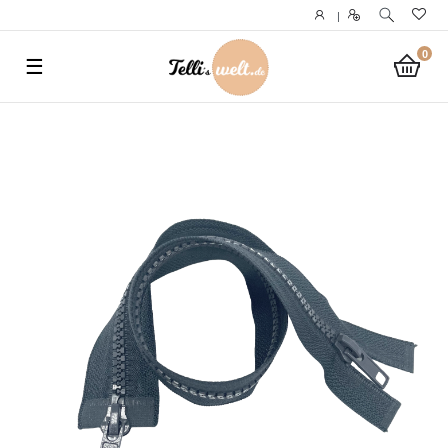
}
|
0
☰