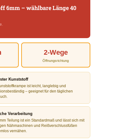
off 6mm – wählbare Länge 40
e.
m
2-Wege
Öffnungsrichtung
ter Kunststoff
nststoffkrampe ist leicht, langlebig und
sionsbeständig – geeignet für den täglichen
uch.
che Verarbeitung
 mm Teilung ist ein Standardmaß und lässt sich mit
gen Nähmaschinen und Reißverschlussfüßen
emlos vernähen.