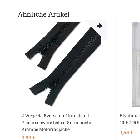
Ähnliche Artikel
2 Wege Reißverschluß kunststoff
5 Nähmas
Plaste schwarz teilbar 8mm breite
130/705 S
Krampe Motorradjacke
1,55 €
9,99 €