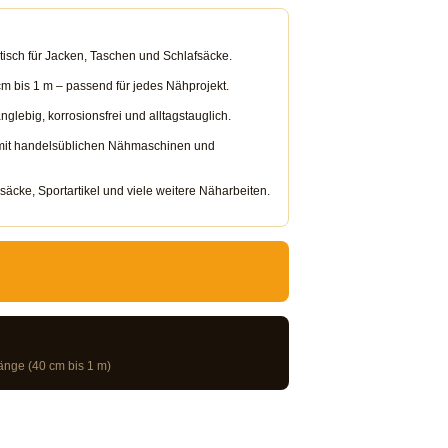
tisch für Jacken, Taschen und Schlafsäcke.
m bis 1 m – passend für jedes Nähprojekt.
glebig, korrosionsfrei und alltagstauglich.
it handelsüblichen Nähmaschinen und
äcke, Sportartikel und viele weitere Näharbeiten.
änge (40 cm bis 1 m)