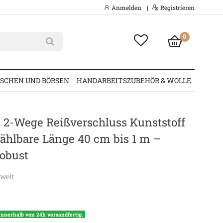
Anmelden
Registrieren
|
0
SCHEN UND BÖRSEN
HANDARBEITSZUBEHÖR & WOLLE
t 2-Wege Reißverschluss Kunststoff
hlbare Länge 40 cm bis 1 m –
robust
swelt
Innerhalb von 24h versandfertig.