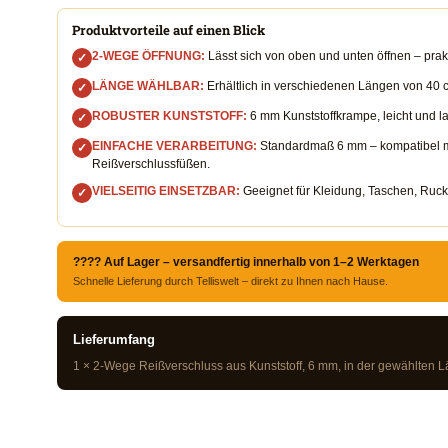
Produktvorteile auf einen Blick
2-WEGE ÖFFNUNG:
Lässt sich von oben und unten öffnen – prak
✓
LÄNGE WÄHLBAR:
Erhältlich in verschiedenen Längen von 40 c
✓
ROBUSTER KUNSTSTOFF:
6 mm Kunststoffkrampe, leicht und lan
✓
EINFACHE VERARBEITUNG:
Standardmaß 6 mm – kompatibel m
✓
Reißverschlussfüßen.
VIELSEITIG EINSETZBAR:
Geeignet für Kleidung, Taschen, Rucks
✓
???? Auf Lager – versandfertig innerhalb von 1–2 Werktagen
Schnelle Lieferung durch Telliswelt – direkt zu Ihnen nach Hause.
Lieferumfang
1 × 2-Wege Reißverschluss aus Kunststoff, 6 mm, in der gewählten L