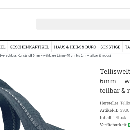
KEL
GESCHENKARTIKEL
HAUS & HEIM & BÜRO
SONSTIGE
TA
ßverschluss Kunststoff 6mm – wählbare Länge 40 cm bis 1 m – teilbar & robust
Telliswel
6mm – wä
teilbar & 
Hersteller:
Telli
Artikel-ID:
3900
Inhalt:
1
Stück
Verfügbarkeit: