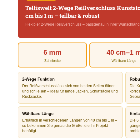
Telliswelt 2-Wege Reißverschluss Kunstst
cm bis 1 m – teilbar & robust
Flexibler 2-Wege Reißverschluss – passgenau in Ihrer Wunschläng
6 mm
40 cm–1 
Zahnbreite
Wählbare Länge
2-Wege Funktion
Robus
Der Reißverschluss lässt sich von beiden Seiten öffnen
Die Ku
und schließen – ideal für lange Jacken, Schlafsäcke und
korro
Rucksäcke.
Gebra
Wählbare Länge
Einfa
Erhältlich in verschiedenen Längen von 40 cm bis 1 m –
Die 6
so bekommen Sie genau die Größe, die Ihr Projekt
gängi
benötigt.
probl