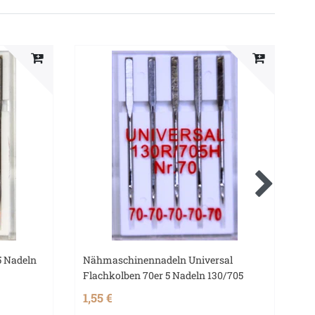
 Nadeln
Nähmaschinennadeln Universal
Qu
Flachkolben 70er 5 Nadeln 130/705
Pl
1,55 €
2,