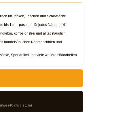
tisch für Jacken, Taschen und Schlafsäcke.
m bis 1 m – passend für jedes Nähprojekt.
glebig, korrosionsfrei und alltagstauglich.
it handelsüblichen Nähmaschinen und
äcke, Sportartikel und viele weitere Näharbeiten.
änge (40 cm bis 1 m)