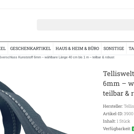
KEL
GESCHENKARTIKEL
HAUS & HEIM & BÜRO
SONSTIGE
TA
ßverschluss Kunststoff 6mm – wählbare Länge 40 cm bis 1 m – teilbar & robust
Telliswel
6mm – wä
teilbar & 
Hersteller:
Telli
Artikel-ID:
3900
Inhalt:
1
Stück
Verfügbarkeit: