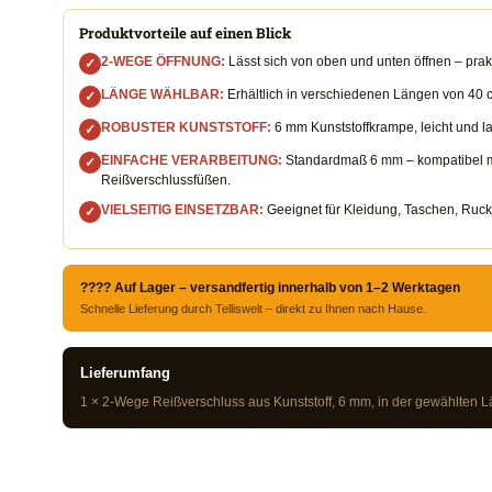
Produktvorteile auf einen Blick
2-WEGE ÖFFNUNG:
Lässt sich von oben und unten öffnen – prak
✓
LÄNGE WÄHLBAR:
Erhältlich in verschiedenen Längen von 40 c
✓
ROBUSTER KUNSTSTOFF:
6 mm Kunststoffkrampe, leicht und lan
✓
EINFACHE VERARBEITUNG:
Standardmaß 6 mm – kompatibel m
✓
Reißverschlussfüßen.
VIELSEITIG EINSETZBAR:
Geeignet für Kleidung, Taschen, Rucks
✓
???? Auf Lager – versandfertig innerhalb von 1–2 Werktagen
Schnelle Lieferung durch Telliswelt – direkt zu Ihnen nach Hause.
Lieferumfang
1 × 2-Wege Reißverschluss aus Kunststoff, 6 mm, in der gewählten L