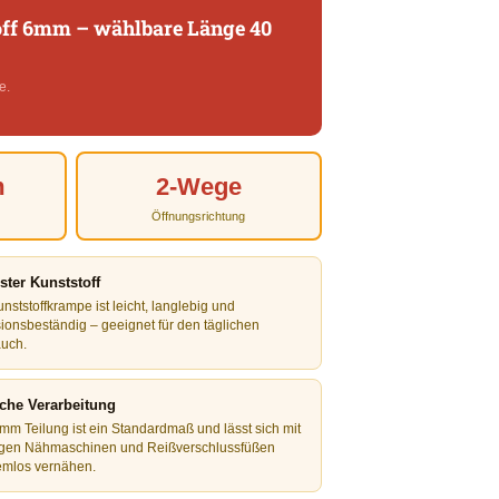
off 6mm – wählbare Länge 40
e.
m
2-Wege
Öffnungsrichtung
ter Kunststoff
nststoffkrampe ist leicht, langlebig und
sionsbeständig – geeignet für den täglichen
uch.
che Verarbeitung
 mm Teilung ist ein Standardmaß und lässt sich mit
gen Nähmaschinen und Reißverschlussfüßen
emlos vernähen.