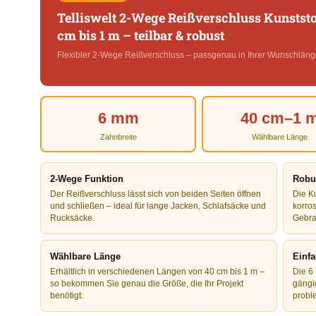
Telliswelt 2-Wege Reißverschluss Kunstst
cm bis 1 m – teilbar & robust
Flexibler 2-Wege Reißverschluss – passgenau in Ihrer Wunschläng
6 mm
40 cm–1 
Zahnbreite
Wählbare Länge
2-Wege Funktion
Robus
Der Reißverschluss lässt sich von beiden Seiten öffnen
Die Ku
und schließen – ideal für lange Jacken, Schlafsäcke und
korro
Rucksäcke.
Gebra
Wählbare Länge
Einfa
Erhältlich in verschiedenen Längen von 40 cm bis 1 m –
Die 6
so bekommen Sie genau die Größe, die Ihr Projekt
gängi
benötigt.
probl