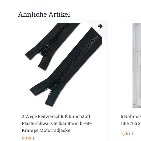
Ähnliche Artikel
2 Wege Reißverschluß kunststoff
5 Nähmas
Plaste schwarz teilbar 8mm breite
130/705 S
Krampe Motorradjacke
1,55 €
9,99 €