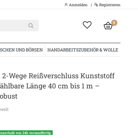
Anmelden
Registrieren
|
0
SCHEN UND BÖRSEN
HANDARBEITSZUBEHÖR & WOLLE
t 2-Wege Reißverschluss Kunststoff
hlbare Länge 40 cm bis 1 m –
robust
swelt
Innerhalb von 24h versandfertig.