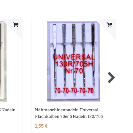
 Nadeln
Nähmaschinennadeln Universal
Qu
Flachkolben 70er 5 Nadeln 130/705
Pl
1,55 €
2,