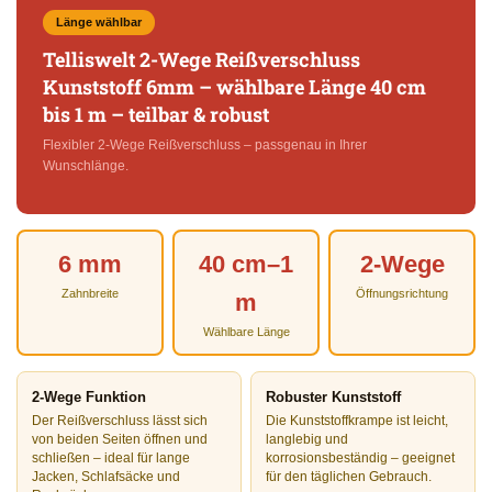
Länge wählbar
Telliswelt 2-Wege Reißverschluss
Kunststoff 6mm – wählbare Länge 40 cm
bis 1 m – teilbar & robust
Flexibler 2-Wege Reißverschluss – passgenau in Ihrer
Wunschlänge.
6 mm
40 cm–1
2-Wege
Zahnbreite
Öffnungsrichtung
m
Wählbare Länge
2-Wege Funktion
Robuster Kunststoff
Der Reißverschluss lässt sich
Die Kunststoffkrampe ist leicht,
von beiden Seiten öffnen und
langlebig und
schließen – ideal für lange
korrosionsbeständig – geeignet
Jacken, Schlafsäcke und
für den täglichen Gebrauch.