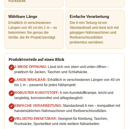
Rucksäcke.
Wählbare Länge
Einfache Verarbeitung
Erhältlich in verschiedenen
Die 6 mm Teilung ist ein
Längen von 40 cm bis 1 m – so
Standardmaß und lässt sich mit
bekommen Sie genau die
gängigen Nähmaschinen und
Größe, die Ihr Projekt benötigt.
Reißverschlussfüßen
problemlos vernähen.
Produktvorteile auf einen Blick
2-WEGE ÖFFNUNG:
Lässt sich von oben und unten öffnen –
✓
praktisch für Jacken, Taschen und Schlafsäcke.
LÄNGE WÄHLBAR:
Erhältlich in verschiedenen Längen von 40 cm
✓
bis 1 m – passend für jedes Nähprojekt.
ROBUSTER KUNSTSTOFF:
6 mm Kunststoffkrampe, leicht und
✓
langlebig, korrosionsfrei und alltagstauglich.
EINFACHE VERARBEITUNG:
Standardmaß 6 mm – kompatibel mit
✓
handelsüblichen Nähmaschinen und Reißverschlussfüßen.
VIELSEITIG EINSETZBAR:
Geeignet für Kleidung, Taschen,
✓
Rucksäcke, Sportartikel und viele weitere Näharbeiten.