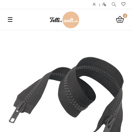
}
|
0
☰