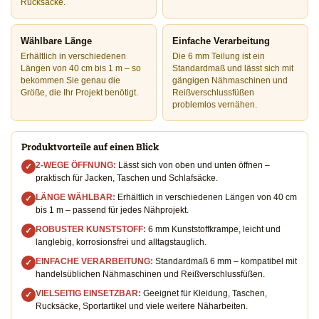
Rucksäcke.
Wählbare Länge
Einfache Verarbeitung
Erhältlich in verschiedenen
Die 6 mm Teilung ist ein
Längen von 40 cm bis 1 m – so
Standardmaß und lässt sich mit
bekommen Sie genau die
gängigen Nähmaschinen und
Größe, die Ihr Projekt benötigt.
Reißverschlussfüßen
problemlos vernähen.
Produktvorteile auf einen Blick
2-WEGE ÖFFNUNG:
Lässt sich von oben und unten öffnen –
✓
praktisch für Jacken, Taschen und Schlafsäcke.
LÄNGE WÄHLBAR:
Erhältlich in verschiedenen Längen von 40 cm
✓
bis 1 m – passend für jedes Nähprojekt.
ROBUSTER KUNSTSTOFF:
6 mm Kunststoffkrampe, leicht und
✓
langlebig, korrosionsfrei und alltagstauglich.
EINFACHE VERARBEITUNG:
Standardmaß 6 mm – kompatibel mit
✓
handelsüblichen Nähmaschinen und Reißverschlussfüßen.
VIELSEITIG EINSETZBAR:
Geeignet für Kleidung, Taschen,
✓
Rucksäcke, Sportartikel und viele weitere Näharbeiten.