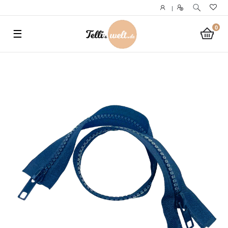
}
|
0
☰