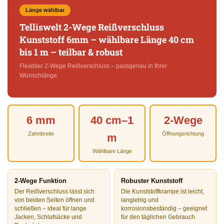
Länge wählbar
Telliswelt 2-Wege Reißverschluss
Kunststoff 6mm – wählbare Länge 40 cm
bis 1 m – teilbar & robust
Flexibler 2-Wege Reißverschluss – passgenau in Ihrer
Wunschlänge.
6 mm
40 cm–1
2-Wege
Zahnbreite
Öffnungsrichtung
m
Wählbare Länge
2-Wege Funktion
Robuster Kunststoff
Der Reißverschluss lässt sich
Die Kunststoffkrampe ist leicht,
von beiden Seiten öffnen und
langlebig und
schließen – ideal für lange
korrosionsbeständig – geeignet
Jacken, Schlafsäcke und
für den täglichen Gebrauch.