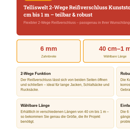
Telliswelt 2-Wege Reißverschluss Kunstst
cm bis 1 m – teilbar & robust
Flexibler 2-Wege Reißverschluss – passgenau in Ihrer Wunschläng
6 mm
40 cm–1 
Zahnbreite
Wählbare Länge
2-Wege Funktion
Robus
Der Reißverschluss lässt sich von beiden Seiten öffnen
Die Ku
und schließen – ideal für lange Jacken, Schlafsäcke und
korro
Rucksäcke.
Gebra
Wählbare Länge
Einfa
Erhältlich in verschiedenen Längen von 40 cm bis 1 m –
Die 6
so bekommen Sie genau die Größe, die Ihr Projekt
gängi
benötigt.
probl