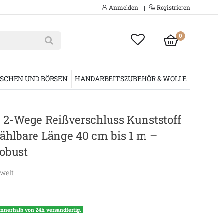
Anmelden
Registrieren
|
0
SCHEN UND BÖRSEN
HANDARBEITSZUBEHÖR & WOLLE
t 2-Wege Reißverschluss Kunststoff
hlbare Länge 40 cm bis 1 m –
robust
swelt
Innerhalb von 24h versandfertig.