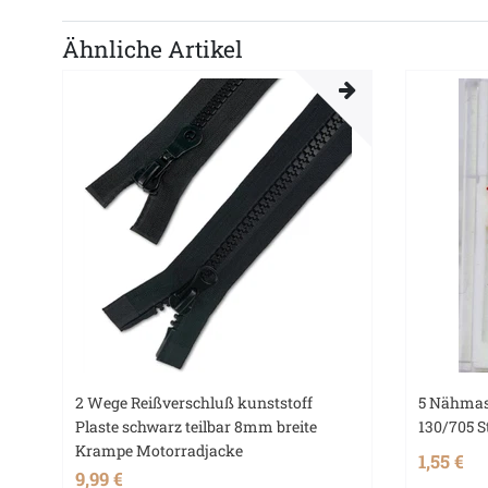
Ähnliche Artikel
2 Wege Reißverschluß kunststoff
5 Nähmas
Plaste schwarz teilbar 8mm breite
130/705 S
Krampe Motorradjacke
1,55 €
9,99 €