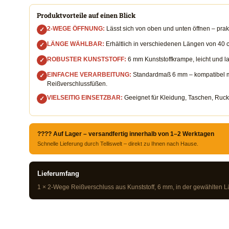
Produktvorteile auf einen Blick
2-WEGE ÖFFNUNG:
Lässt sich von oben und unten öffnen – prak
✓
LÄNGE WÄHLBAR:
Erhältlich in verschiedenen Längen von 40 c
✓
ROBUSTER KUNSTSTOFF:
6 mm Kunststoffkrampe, leicht und lan
✓
EINFACHE VERARBEITUNG:
Standardmaß 6 mm – kompatibel m
✓
Reißverschlussfüßen.
VIELSEITIG EINSETZBAR:
Geeignet für Kleidung, Taschen, Rucks
✓
???? Auf Lager – versandfertig innerhalb von 1–2 Werktagen
Schnelle Lieferung durch Telliswelt – direkt zu Ihnen nach Hause.
Lieferumfang
1 × 2-Wege Reißverschluss aus Kunststoff, 6 mm, in der gewählten L