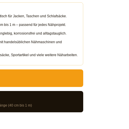
tisch für Jacken, Taschen und Schlafsäcke.
m bis 1 m – passend für jedes Nähprojekt.
glebig, korrosionsfrei und alltagstauglich.
it handelsüblichen Nähmaschinen und
äcke, Sportartikel und viele weitere Näharbeiten.
änge (40 cm bis 1 m)