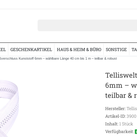
KEL
GESCHENKARTIKEL
HAUS & HEIM & BÜRO
SONSTIGE
TA
ßverschluss Kunststoff 6mm – wählbare Länge 40 cm bis 1 m – teilbar & robust
Telliswel
6mm – wä
teilbar & 
Hersteller:
Telli
Artikel-ID:
3900
Inhalt:
1
Stück
Verfügbarkeit: