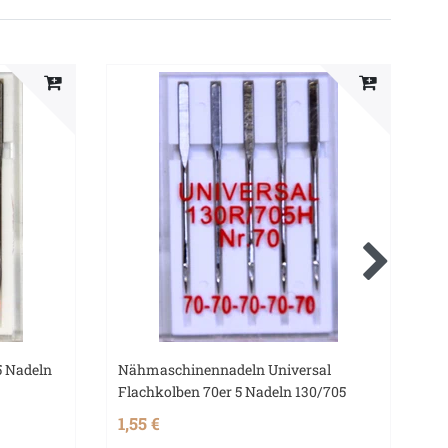
 Nadeln
Nähmaschinennadeln Universal
Qu
Flachkolben 70er 5 Nadeln 130/705
Pl
1,55 €
2,