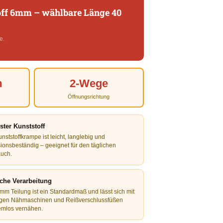
off 6mm – wählbare Länge 40
e.
m
2-Wege
Öffnungsrichtung
ter Kunststoff
nststoffkrampe ist leicht, langlebig und
sionsbeständig – geeignet für den täglichen
uch.
che Verarbeitung
 mm Teilung ist ein Standardmaß und lässt sich mit
gen Nähmaschinen und Reißverschlussfüßen
emlos vernähen.