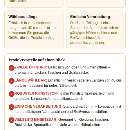
Rucksäcke.
Wählbare Länge
Einfache Verarbeitung
Erhältlich in verschiedenen
Die 6 mm Teilung ist ein
Längen von 40 cm bis 1 m – so
Standardmaß und lässt sich mit
bekommen Sie genau die
gängigen Nähmaschinen und
Größe, die Ihr Projekt benötigt.
Reißverschlussfüßen
problemlos vernähen.
Produktvorteile auf einen Blick
2-WEGE ÖFFNUNG:
Lässt sich von oben und unten öffnen –
✓
praktisch für Jacken, Taschen und Schlafsäcke.
LÄNGE WÄHLBAR:
Erhältlich in verschiedenen Längen von 40 cm
✓
bis 1 m – passend für jedes Nähprojekt.
ROBUSTER KUNSTSTOFF:
6 mm Kunststoffkrampe, leicht und
✓
langlebig, korrosionsfrei und alltagstauglich.
EINFACHE VERARBEITUNG:
Standardmaß 6 mm – kompatibel mit
✓
handelsüblichen Nähmaschinen und Reißverschlussfüßen.
VIELSEITIG EINSETZBAR:
Geeignet für Kleidung, Taschen,
✓
Rucksäcke, Sportartikel und viele weitere Näharbeiten.