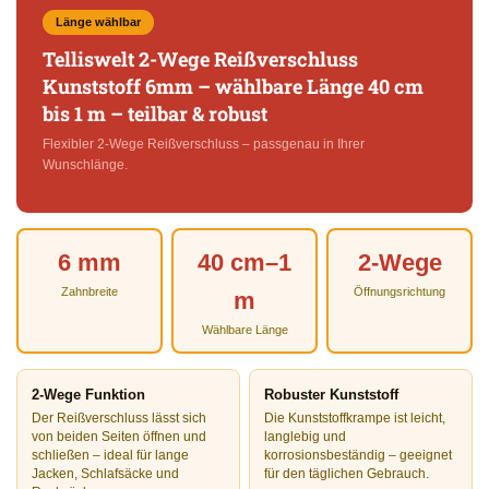
Länge wählbar
Telliswelt 2-Wege Reißverschluss
Kunststoff 6mm – wählbare Länge 40 cm
bis 1 m – teilbar & robust
Flexibler 2-Wege Reißverschluss – passgenau in Ihrer
Wunschlänge.
6 mm
40 cm–1
2-Wege
Zahnbreite
Öffnungsrichtung
m
Wählbare Länge
2-Wege Funktion
Robuster Kunststoff
Der Reißverschluss lässt sich
Die Kunststoffkrampe ist leicht,
von beiden Seiten öffnen und
langlebig und
schließen – ideal für lange
korrosionsbeständig – geeignet
Jacken, Schlafsäcke und
für den täglichen Gebrauch.