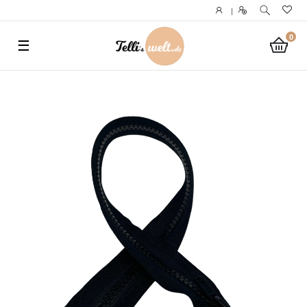
}
|
0
☰