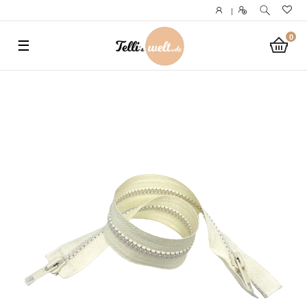
}
|
0
☰