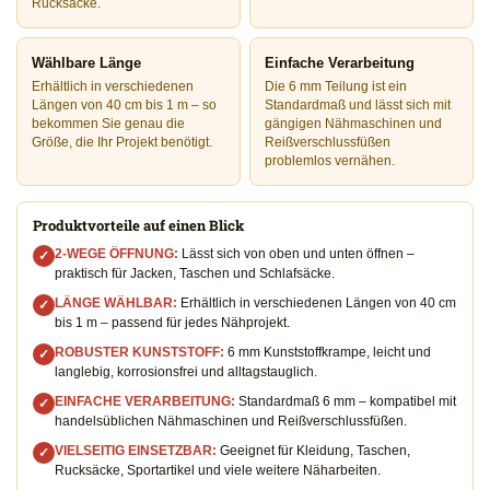
Rucksäcke.
Wählbare Länge
Einfache Verarbeitung
Erhältlich in verschiedenen
Die 6 mm Teilung ist ein
Längen von 40 cm bis 1 m – so
Standardmaß und lässt sich mit
bekommen Sie genau die
gängigen Nähmaschinen und
Größe, die Ihr Projekt benötigt.
Reißverschlussfüßen
problemlos vernähen.
Produktvorteile auf einen Blick
2-WEGE ÖFFNUNG:
Lässt sich von oben und unten öffnen –
✓
praktisch für Jacken, Taschen und Schlafsäcke.
LÄNGE WÄHLBAR:
Erhältlich in verschiedenen Längen von 40 cm
✓
bis 1 m – passend für jedes Nähprojekt.
ROBUSTER KUNSTSTOFF:
6 mm Kunststoffkrampe, leicht und
✓
langlebig, korrosionsfrei und alltagstauglich.
EINFACHE VERARBEITUNG:
Standardmaß 6 mm – kompatibel mit
✓
handelsüblichen Nähmaschinen und Reißverschlussfüßen.
VIELSEITIG EINSETZBAR:
Geeignet für Kleidung, Taschen,
✓
Rucksäcke, Sportartikel und viele weitere Näharbeiten.