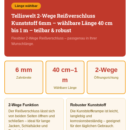
Länge wählbar
Telliswelt 2-Wege Reißverschluss
Kunststoff 6mm – wählbare Länge 40 cm
bis 1 m – teilbar & robust
Flexibler 2-Wege Reißverschluss – passgenau in Ihrer
Wunschlänge.
6 mm
40 cm–1
2-Wege
Zahnbreite
Öffnungsrichtung
m
Wählbare Länge
2-Wege Funktion
Robuster Kunststoff
Der Reißverschluss lässt sich
Die Kunststoffkrampe ist leicht,
von beiden Seiten öffnen und
langlebig und
schließen – ideal für lange
korrosionsbeständig – geeignet
Jacken, Schlafsäcke und
für den täglichen Gebrauch.