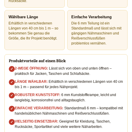
Rucksäcke.
Wählbare Länge
Einfache Verarbeitung
Erhältlich in verschiedenen
Die 6 mm Teilung ist ein
Längen von 40 cm bis 1 m – so
Standardmaß und lässt sich mit
bekommen Sie genau die
gängigen Nähmaschinen und
Größe, die Ihr Projekt benötigt.
Reißverschlussfüßen
problemlos vernähen.
Produktvorteile auf einen Blick
2-WEGE ÖFFNUNG:
Lässt sich von oben und unten öffnen –
✓
praktisch für Jacken, Taschen und Schlafsäcke.
LÄNGE WÄHLBAR:
Erhältlich in verschiedenen Längen von 40 cm
✓
bis 1 m – passend für jedes Nähprojekt.
ROBUSTER KUNSTSTOFF:
6 mm Kunststoffkrampe, leicht und
✓
langlebig, korrosionsfrei und alltagstauglich.
EINFACHE VERARBEITUNG:
Standardmaß 6 mm – kompatibel mit
✓
handelsüblichen Nähmaschinen und Reißverschlussfüßen.
VIELSEITIG EINSETZBAR:
Geeignet für Kleidung, Taschen,
✓
Rucksäcke, Sportartikel und viele weitere Näharbeiten.