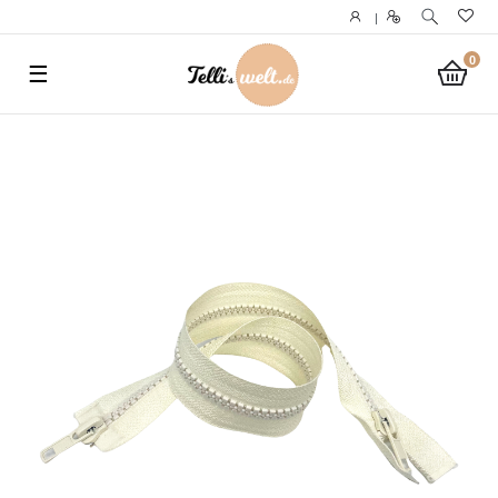
}
|
0
☰