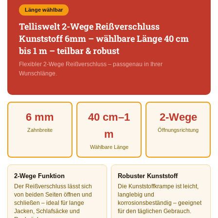
Länge wählbar
Telliswelt 2-Wege Reißverschluss
Kunststoff 6mm – wählbare Länge 40 cm
bis 1 m – teilbar & robust
Flexibler 2-Wege Reißverschluss – passgenau in Ihrer
Wunschlänge.
6 mm
40 cm–1
2-Wege
Zahnbreite
Öffnungsrichtung
m
Wählbare Länge
2-Wege Funktion
Robuster Kunststoff
Der Reißverschluss lässt sich
Die Kunststoffkrampe ist leicht,
von beiden Seiten öffnen und
langlebig und
schließen – ideal für lange
korrosionsbeständig – geeignet
Jacken, Schlafsäcke und
für den täglichen Gebrauch.