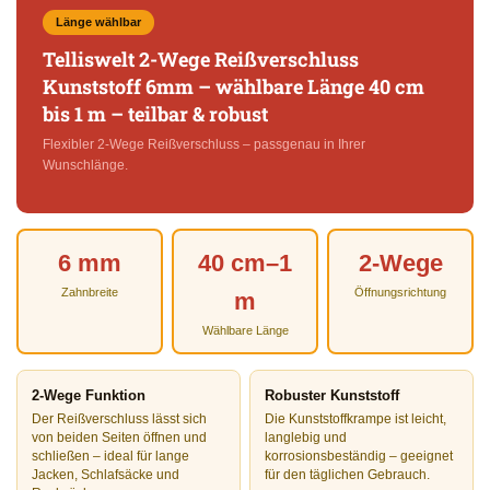
Länge wählbar
Telliswelt 2-Wege Reißverschluss
Kunststoff 6mm – wählbare Länge 40 cm
bis 1 m – teilbar & robust
Flexibler 2-Wege Reißverschluss – passgenau in Ihrer
Wunschlänge.
6 mm
40 cm–1
2-Wege
Zahnbreite
Öffnungsrichtung
m
Wählbare Länge
2-Wege Funktion
Robuster Kunststoff
Der Reißverschluss lässt sich
Die Kunststoffkrampe ist leicht,
von beiden Seiten öffnen und
langlebig und
schließen – ideal für lange
korrosionsbeständig – geeignet
Jacken, Schlafsäcke und
für den täglichen Gebrauch.