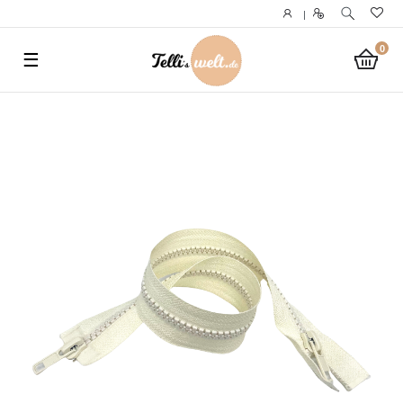
}
|
0
☰