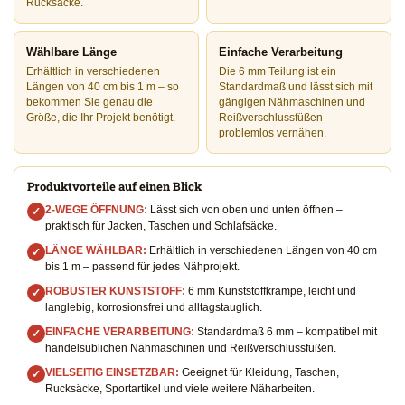
Rucksäcke.
Wählbare Länge
Einfache Verarbeitung
Erhältlich in verschiedenen
Die 6 mm Teilung ist ein
Längen von 40 cm bis 1 m – so
Standardmaß und lässt sich mit
bekommen Sie genau die
gängigen Nähmaschinen und
Größe, die Ihr Projekt benötigt.
Reißverschlussfüßen
problemlos vernähen.
Produktvorteile auf einen Blick
2-WEGE ÖFFNUNG:
Lässt sich von oben und unten öffnen –
✓
praktisch für Jacken, Taschen und Schlafsäcke.
LÄNGE WÄHLBAR:
Erhältlich in verschiedenen Längen von 40 cm
✓
bis 1 m – passend für jedes Nähprojekt.
ROBUSTER KUNSTSTOFF:
6 mm Kunststoffkrampe, leicht und
✓
langlebig, korrosionsfrei und alltagstauglich.
EINFACHE VERARBEITUNG:
Standardmaß 6 mm – kompatibel mit
✓
handelsüblichen Nähmaschinen und Reißverschlussfüßen.
VIELSEITIG EINSETZBAR:
Geeignet für Kleidung, Taschen,
✓
Rucksäcke, Sportartikel und viele weitere Näharbeiten.