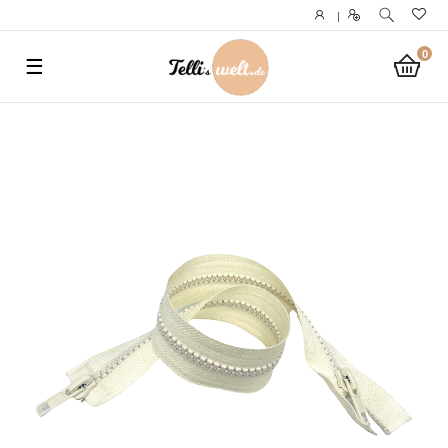
}
|
0
☰