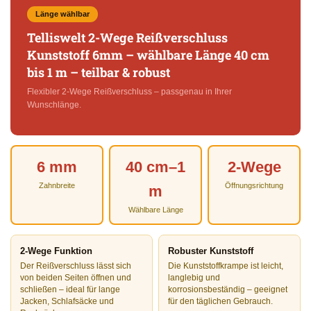
Länge wählbar
Telliswelt 2-Wege Reißverschluss
Kunststoff 6mm – wählbare Länge 40 cm
bis 1 m – teilbar & robust
Flexibler 2-Wege Reißverschluss – passgenau in Ihrer
Wunschlänge.
6 mm
40 cm–1
2-Wege
Zahnbreite
Öffnungsrichtung
m
Wählbare Länge
2-Wege Funktion
Robuster Kunststoff
Der Reißverschluss lässt sich
Die Kunststoffkrampe ist leicht,
von beiden Seiten öffnen und
langlebig und
schließen – ideal für lange
korrosionsbeständig – geeignet
Jacken, Schlafsäcke und
für den täglichen Gebrauch.