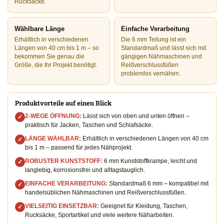
Rucksäcke.
Wählbare Länge
Einfache Verarbeitung
Erhältlich in verschiedenen
Die 6 mm Teilung ist ein
Längen von 40 cm bis 1 m – so
Standardmaß und lässt sich mit
bekommen Sie genau die
gängigen Nähmaschinen und
Größe, die Ihr Projekt benötigt.
Reißverschlussfüßen
problemlos vernähen.
Produktvorteile auf einen Blick
2-WEGE ÖFFNUNG:
Lässt sich von oben und unten öffnen –
✓
praktisch für Jacken, Taschen und Schlafsäcke.
LÄNGE WÄHLBAR:
Erhältlich in verschiedenen Längen von 40 cm
✓
bis 1 m – passend für jedes Nähprojekt.
ROBUSTER KUNSTSTOFF:
6 mm Kunststoffkrampe, leicht und
✓
langlebig, korrosionsfrei und alltagstauglich.
EINFACHE VERARBEITUNG:
Standardmaß 6 mm – kompatibel mit
✓
handelsüblichen Nähmaschinen und Reißverschlussfüßen.
VIELSEITIG EINSETZBAR:
Geeignet für Kleidung, Taschen,
✓
Rucksäcke, Sportartikel und viele weitere Näharbeiten.