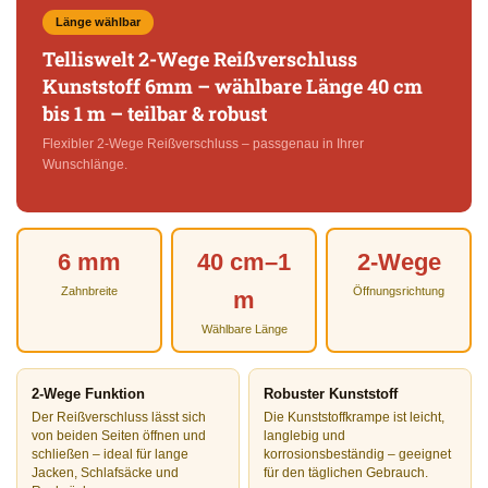
Länge wählbar
Telliswelt 2-Wege Reißverschluss
Kunststoff 6mm – wählbare Länge 40 cm
bis 1 m – teilbar & robust
Flexibler 2-Wege Reißverschluss – passgenau in Ihrer
Wunschlänge.
6 mm
40 cm–1
2-Wege
Zahnbreite
Öffnungsrichtung
m
Wählbare Länge
2-Wege Funktion
Robuster Kunststoff
Der Reißverschluss lässt sich
Die Kunststoffkrampe ist leicht,
von beiden Seiten öffnen und
langlebig und
schließen – ideal für lange
korrosionsbeständig – geeignet
Jacken, Schlafsäcke und
für den täglichen Gebrauch.