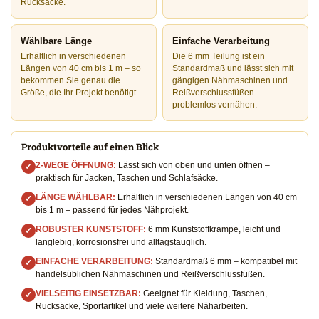
Rucksäcke.
Wählbare Länge
Einfache Verarbeitung
Erhältlich in verschiedenen
Die 6 mm Teilung ist ein
Längen von 40 cm bis 1 m – so
Standardmaß und lässt sich mit
bekommen Sie genau die
gängigen Nähmaschinen und
Größe, die Ihr Projekt benötigt.
Reißverschlussfüßen
problemlos vernähen.
Produktvorteile auf einen Blick
2-WEGE ÖFFNUNG:
Lässt sich von oben und unten öffnen –
✓
praktisch für Jacken, Taschen und Schlafsäcke.
LÄNGE WÄHLBAR:
Erhältlich in verschiedenen Längen von 40 cm
✓
bis 1 m – passend für jedes Nähprojekt.
ROBUSTER KUNSTSTOFF:
6 mm Kunststoffkrampe, leicht und
✓
langlebig, korrosionsfrei und alltagstauglich.
EINFACHE VERARBEITUNG:
Standardmaß 6 mm – kompatibel mit
✓
handelsüblichen Nähmaschinen und Reißverschlussfüßen.
VIELSEITIG EINSETZBAR:
Geeignet für Kleidung, Taschen,
✓
Rucksäcke, Sportartikel und viele weitere Näharbeiten.