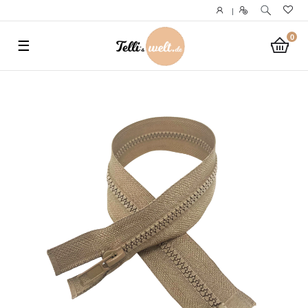
}
|
0
☰