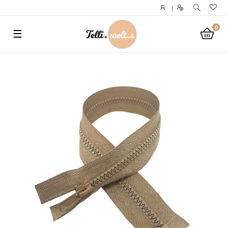
}
|
0
☰