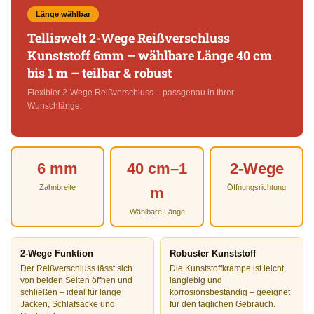
Länge wählbar
Telliswelt 2-Wege Reißverschluss
Kunststoff 6mm – wählbare Länge 40 cm
bis 1 m – teilbar & robust
Flexibler 2-Wege Reißverschluss – passgenau in Ihrer
Wunschlänge.
6 mm
40 cm–1
2-Wege
Zahnbreite
Öffnungsrichtung
m
Wählbare Länge
2-Wege Funktion
Robuster Kunststoff
Der Reißverschluss lässt sich
Die Kunststoffkrampe ist leicht,
von beiden Seiten öffnen und
langlebig und
schließen – ideal für lange
korrosionsbeständig – geeignet
Jacken, Schlafsäcke und
für den täglichen Gebrauch.