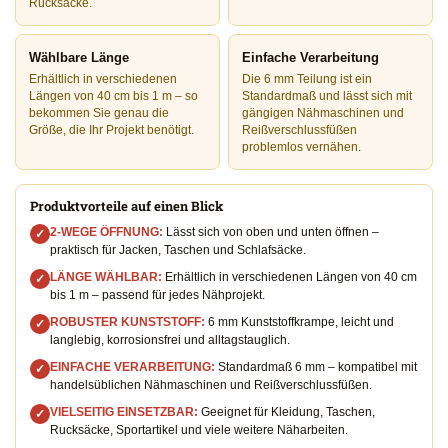
Rucksäcke.
Wählbare Länge
Einfache Verarbeitung
Erhältlich in verschiedenen
Die 6 mm Teilung ist ein
Längen von 40 cm bis 1 m – so
Standardmaß und lässt sich mit
bekommen Sie genau die
gängigen Nähmaschinen und
Größe, die Ihr Projekt benötigt.
Reißverschlussfüßen
problemlos vernähen.
Produktvorteile auf einen Blick
2-WEGE ÖFFNUNG:
Lässt sich von oben und unten öffnen –
✓
praktisch für Jacken, Taschen und Schlafsäcke.
LÄNGE WÄHLBAR:
Erhältlich in verschiedenen Längen von 40 cm
✓
bis 1 m – passend für jedes Nähprojekt.
ROBUSTER KUNSTSTOFF:
6 mm Kunststoffkrampe, leicht und
✓
langlebig, korrosionsfrei und alltagstauglich.
EINFACHE VERARBEITUNG:
Standardmaß 6 mm – kompatibel mit
✓
handelsüblichen Nähmaschinen und Reißverschlussfüßen.
VIELSEITIG EINSETZBAR:
Geeignet für Kleidung, Taschen,
✓
Rucksäcke, Sportartikel und viele weitere Näharbeiten.