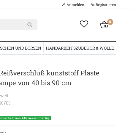
Anmelden
Registrieren
|
0
SCHEN UND BÖRSEN
HANDARBEITSZUBEHÖR & WOLLE
 Reißverschluß kunststoff Plaste
rampe von 40 bis 90 cm
swelt
00703
Innerhalb von 24h versandfertig.
rau