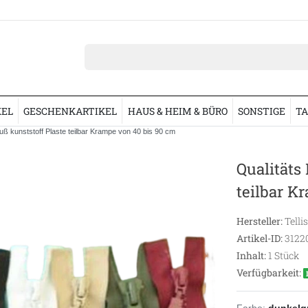
KEL
GESCHENKARTIKEL
HAUS & HEIM & BÜRO
SONSTIGE
TA
uß kunststoff Plaste teilbar Krampe von 40 bis 90 cm
Qualitäts
teilbar K
Hersteller:
Telli
Artikel-ID:
3122
Inhalt:
1
Stück
Verfügbarkeit:
Farbe:
dunkelg