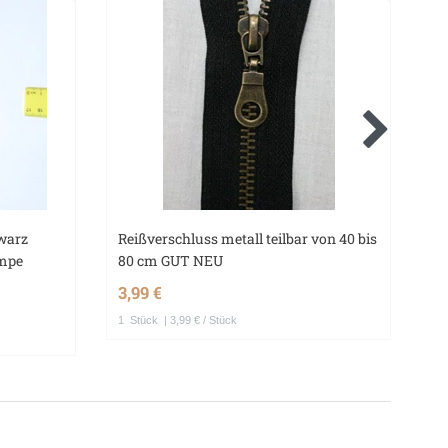
hwarz
Reißverschluss metall teilbar von 40 bis
Te
ampe
80 cm GUT NEU
Ku
cm
3,99 €
3,
1
Stück
| 3,99 € / Stück
1