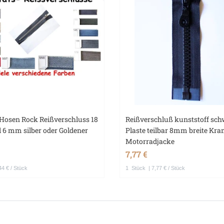
 Hosen Rock Reißverschluss 18
Reißverschluß kunststoff sc
 6 mm silber oder Goldener
Plaste teilbar 8mm breite Kr
Motorradjacke
7,77 €
44 € / Stück
1
Stück
| 7,77 € / Stück