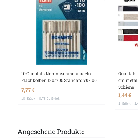
10 Qualitäts Nähmaschinennadeln
Qualitäts
Flachkolben 130/705 Standard 70-100
cm metall
Schiene
7,77 €
1,44 €
10
Stück
| 0,78 € / Stück
1
Stück
| 1,
Angesehene Produkte