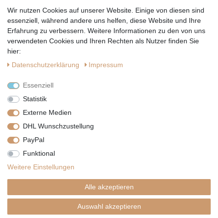
Wir nutzen Cookies auf unserer Website. Einige von diesen sind
Hiermit bestätige ich, dass ich die
Datenschutzerklärung
gelesen habe.
essenziell, während andere uns helfen, diese Website und Ihre
Erfahrung zu verbessern. Weitere Informationen zu den von uns
verwendeten Cookies und Ihren Rechten als Nutzer finden Sie
hier:
Daten­schutz­erklärung
Impressum
Essenziell
Statistik
Externe Medien
DHL Wunschzustellung
PayPal
|
|
|
Vertrag widerrufen
Widerrufsrecht
Datenschutzerklärung
Funktional
|
AGB
Impressum
Weitere Einstellungen
Copyright by Telli´s Welt
Alle akzeptieren
Auswahl akzeptieren