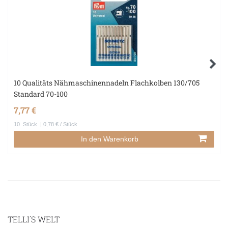
10 Qualitäts Nähmaschinennadeln Flachkolben 130/705
Standard 70-100
7,77 €
10
Stück
| 0,78 € / Stück
In den Warenkorb
TELLI´S WELT