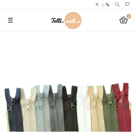
}
|
0
☰