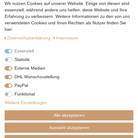
Wir nutzen Cookies auf unserer Website. Einige von diesen sind
Hiermit bestätige ich, dass ich die
Datenschutzerklärung
gelesen habe.
essenziell, während andere uns helfen, diese Website und Ihre
Erfahrung zu verbessern. Weitere Informationen zu den von uns
verwendeten Cookies und Ihren Rechten als Nutzer finden Sie
hier:
Daten­schutz­erklärung
Impressum
Essenziell
Statistik
Externe Medien
DHL Wunschzustellung
PayPal
|
|
|
Vertrag widerrufen
Widerrufsrecht
Datenschutzerklärung
Funktional
|
AGB
Impressum
Weitere Einstellungen
Copyright by Telli´s Welt
Alle akzeptieren
Auswahl akzeptieren
SHOPDESIGN BY
PLENTYNOW