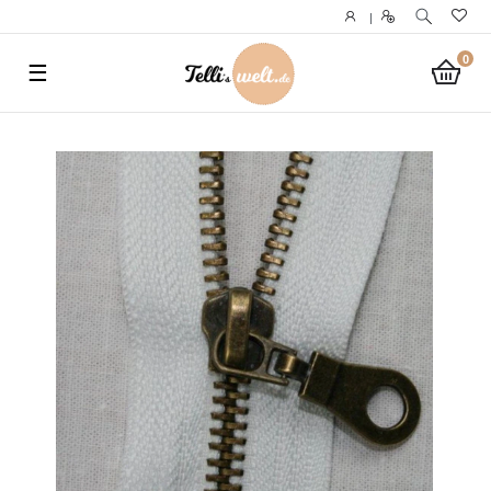
}
|
0
☰