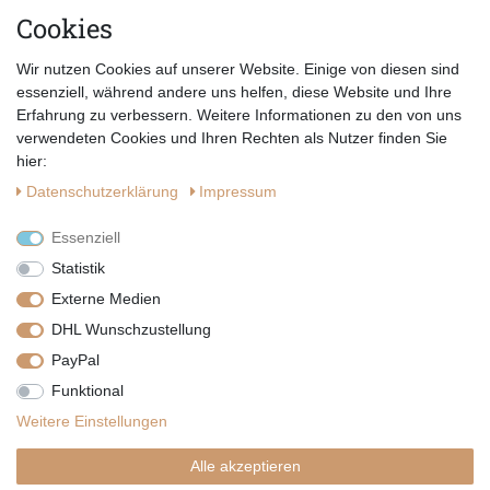
Cookies
E-MAIL *
Abonnieren
Wir nutzen Cookies auf unserer Website. Einige von diesen sind
Hiermit bestätige ich, dass ich die
Datenschutzerklärung
gelesen habe.
essenziell, während andere uns helfen, diese Website und Ihre
Erfahrung zu verbessern. Weitere Informationen zu den von uns
verwendeten Cookies und Ihren Rechten als Nutzer finden Sie
hier:
Daten­schutz­erklärung
Impressum
Essenziell
Statistik
Externe Medien
DHL Wunschzustellung
PayPal
|
|
|
Vertrag widerrufen
Widerrufsrecht
Datenschutzerklärung
Funktional
|
AGB
Impressum
Weitere Einstellungen
Copyright by Telli´s Welt
Alle akzeptieren