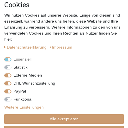
Cookies
E-MAIL *
Abonnieren
Wir nutzen Cookies auf unserer Website. Einige von diesen sind
Hiermit bestätige ich, dass ich die
Datenschutzerklärung
gelesen habe.
essenziell, während andere uns helfen, diese Website und Ihre
Erfahrung zu verbessern. Weitere Informationen zu den von uns
verwendeten Cookies und Ihren Rechten als Nutzer finden Sie
hier:
Daten­schutz­erklärung
Impressum
Essenziell
Statistik
Externe Medien
DHL Wunschzustellung
PayPal
|
|
|
Vertrag widerrufen
Widerrufsrecht
Datenschutzerklärung
Funktional
|
AGB
Impressum
Weitere Einstellungen
Copyright by Telli´s Welt
Alle akzeptieren