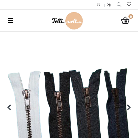
}
|
0
☰