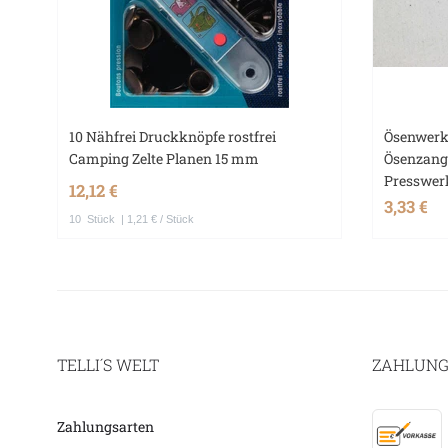
10 Nähfrei Druckknöpfe rostfrei
Ösenwerk
Camping Zelte Planen 15 mm
Ösenzang
Presswer
12,12 €
3,33 €
10
Stück
| 1,21 € / Stück
TELLI´S WELT
ZAHLUNG
Zahlungsarten