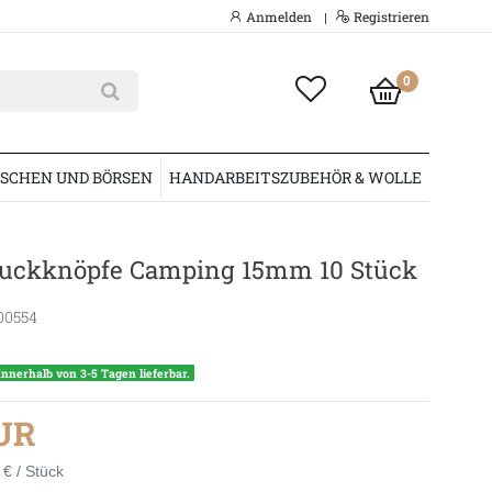
Anmelden
Registrieren
|
0
SCHEN UND BÖRSEN
HANDARBEITSZUBEHÖR & WOLLE
ruckknöpfe Camping 15mm 10 Stück
00554
Innerhalb von 3-5 Tagen lieferbar.
EUR
 € / Stück