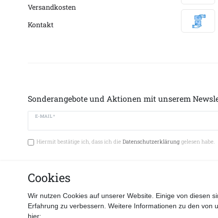
Versandkosten
Kontakt
Sonderangebote und Aktionen mit unserem Newsle
E-MAIL *
Hiermit bestätige ich, dass ich die
Datenschutzerklärung
gelesen habe.
Cookies
Vertrag 
Wir nutzen Cookies auf unserer Website. Einige von diesen si
Erfahrung zu verbessern. Weitere Informationen zu den von 
hier: