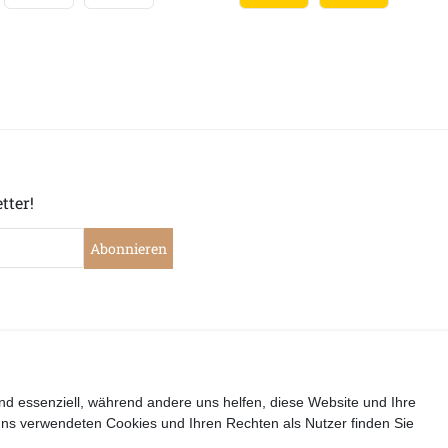
tter!
Abonnieren
|
|
|
|
widerrufen
Widerrufsrecht
Datenschutzerklärung
AGB
I
nd essenziell, während andere uns helfen, diese Website und Ihre
uns verwendeten Cookies und Ihren Rechten als Nutzer finden Sie
Copyright by Telli´s Welt