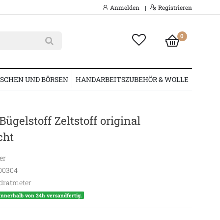
Anmelden
Registrieren
|
0
SCHEN UND BÖRSEN
HANDARBEITSZUBEHÖR & WOLLE
ügelstoff Zeltstoff original
cht
er
00304
dratmeter
Innerhalb von 24h versandfertig.