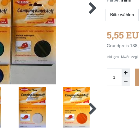
Bitte wählen
5,55 E
Grundpreis
138,
inkl. ges. MwSt. zzgl