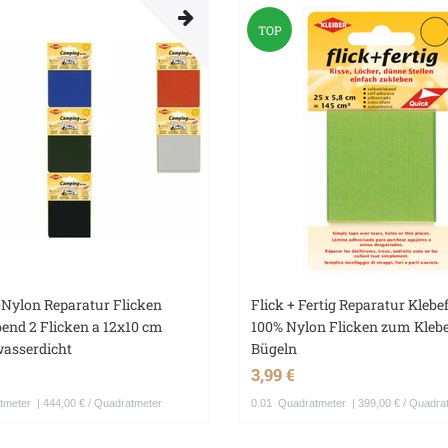
TOP
Nylon Reparatur Flicken
Flick + Fertig Reparatur Klebe
bend 2 Flicken a 12x10 cm
100% Nylon Flicken zum Kleb
wasserdicht
Bügeln
3,99 €
tmeter
| 444,00 € / Quadratmeter
0.01
Quadratmeter
| 399,00 € / Quadra