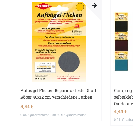
Aufbügel Flicken Reparatur fester Stoff
Camping-
Köper 40x12 cm verschiedene Farben
selbstkle
Outdoor 
4,44 €
4,44 €
0.05
Quadratmeter
| 88,80 € / Quadratmeter
0.01
Quadra