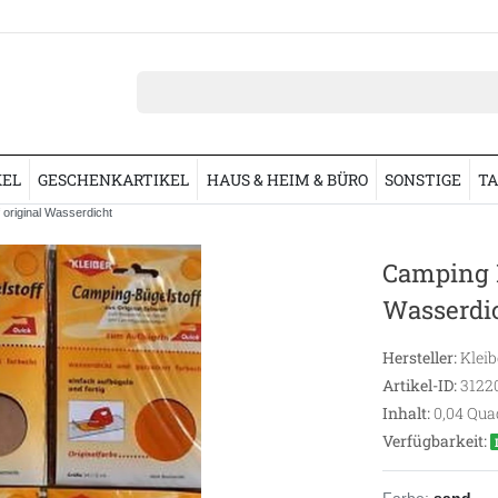
KEL
GESCHENKARTIKEL
HAUS & HEIM & BÜRO
SONSTIGE
TA
 original Wasserdicht
Camping B
Wasserdi
Hersteller:
Kleib
Artikel-ID:
3122
Inhalt:
0,04
Qua
Verfügbarkeit:
Farbe:
sand