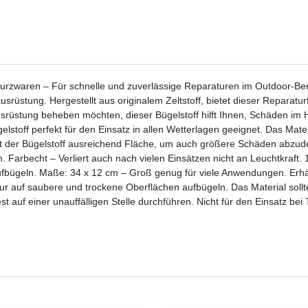
-Kurzwaren – Für schnelle und zuverlässige Reparaturen im Outdoor-Be
rüstung. Hergestellt aus originalem Zeltstoff, bietet dieser Reparaturf
ausrüstung beheben möchten, dieser Bügelstoff hilft Ihnen, Schäden i
lstoff perfekt für den Einsatz in allen Wetterlagen geeignet. Das Mat
tet der Bügelstoff ausreichend Fläche, um auch größere Schäden abzud
 Farbecht – Verliert auch nach vielen Einsätzen nicht an Leuchtkraft.
fbügeln. Maße: 34 x 12 cm – Groß genug für viele Anwendungen. Erhält
r auf saubere und trockene Oberflächen aufbügeln. Das Material sollte
 auf einer unauffälligen Stelle durchführen. Nicht für den Einsatz be