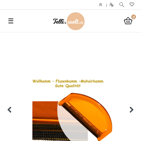
}
|
0
☰