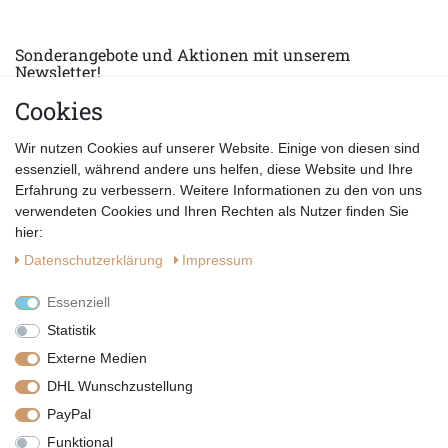
Sonderangebote und Aktionen mit unserem
Newsletter!
Cookies
E-MAIL *
Abonnieren
Wir nutzen Cookies auf unserer Website. Einige von diesen sind
Hiermit bestätige ich, dass ich die
Datenschutzerklärung
gelesen habe.
essenziell, während andere uns helfen, diese Website und Ihre
Erfahrung zu verbessern. Weitere Informationen zu den von uns
verwendeten Cookies und Ihren Rechten als Nutzer finden Sie
hier:
Daten­schutz­erklärung
Impressum
Essenziell
Statistik
Externe Medien
DHL Wunschzustellung
PayPal
|
|
|
Vertrag widerrufen
Widerrufsrecht
Datenschutzerklärung
Funktional