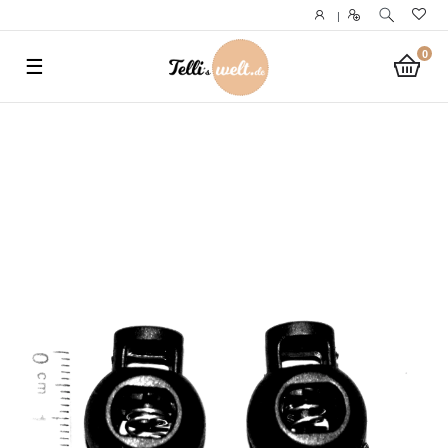
}
|
0
☰