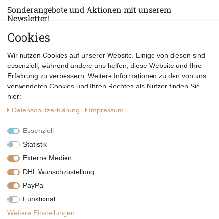
Sonderangebote und Aktionen mit unserem
Newsletter!
Cookies
E-MAIL *
Abonnieren
Wir nutzen Cookies auf unserer Website. Einige von diesen sind
Hiermit bestätige ich, dass ich die
Datenschutzerklärung
gelesen habe.
essenziell, während andere uns helfen, diese Website und Ihre
Erfahrung zu verbessern. Weitere Informationen zu den von uns
verwendeten Cookies und Ihren Rechten als Nutzer finden Sie
hier:
Daten­schutz­erklärung
Impressum
Essenziell
Statistik
Externe Medien
DHL Wunschzustellung
PayPal
|
|
|
Vertrag widerrufen
Widerrufsrecht
Datenschutzerklärung
Funktional
|
AGB
Impressum
Weitere Einstellungen