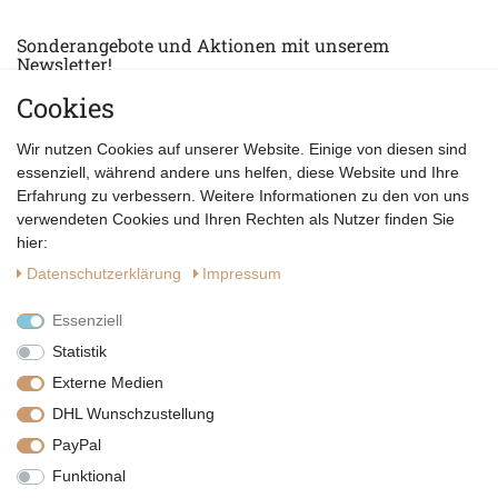
Sonderangebote und Aktionen mit unserem
Newsletter!
Cookies
E-MAIL *
Abonnieren
Wir nutzen Cookies auf unserer Website. Einige von diesen sind
Hiermit bestätige ich, dass ich die
Datenschutzerklärung
gelesen habe.
essenziell, während andere uns helfen, diese Website und Ihre
Erfahrung zu verbessern. Weitere Informationen zu den von uns
verwendeten Cookies und Ihren Rechten als Nutzer finden Sie
hier:
Daten­schutz­erklärung
Impressum
Essenziell
Statistik
Externe Medien
DHL Wunschzustellung
PayPal
|
|
|
Vertrag widerrufen
Widerrufsrecht
Datenschutzerklärung
Funktional
|
AGB
Impressum