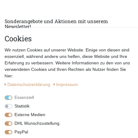
Sonderangebote und Aktionen mit unserem
Newsletter!
Cookies
E-MAIL *
Abonnieren
Wir nutzen Cookies auf unserer Website. Einige von diesen sind
Hiermit bestätige ich, dass ich die
Datenschutzerklärung
gelesen habe.
essenziell, während andere uns helfen, diese Website und Ihre
Erfahrung zu verbessern. Weitere Informationen zu den von uns
verwendeten Cookies und Ihren Rechten als Nutzer finden Sie
hier:
Daten­schutz­erklärung
Impressum
Essenziell
Statistik
Externe Medien
DHL Wunschzustellung
PayPal
|
|
|
Vertrag widerrufen
Widerrufsrecht
Datenschutzerklärung