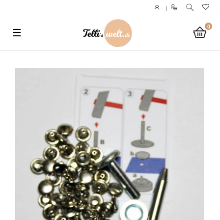
}
|
0
☰