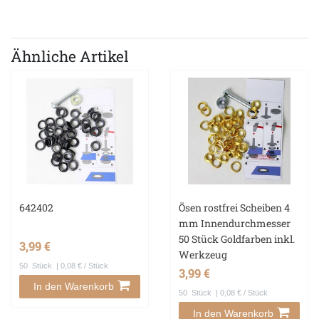
Ähnliche Artikel
642402
Ösen rostfrei Scheiben 4
mm Innendurchmesser
50 Stück Goldfarben inkl.
3,99 €
Werkzeug
50
Stück
| 0,08 € / Stück
3,99 €
In den Warenkorb
50
Stück
| 0,08 € / Stück
In den Warenkorb