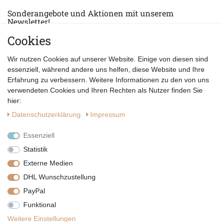
Sonderangebote und Aktionen mit unserem
Newsletter!
Cookies
E-MAIL *
Abonnieren
Wir nutzen Cookies auf unserer Website. Einige von diesen sind
Hiermit bestätige ich, dass ich die
Datenschutzerklärung
gelesen habe.
essenziell, während andere uns helfen, diese Website und Ihre
Erfahrung zu verbessern. Weitere Informationen zu den von uns
verwendeten Cookies und Ihren Rechten als Nutzer finden Sie
hier:
Daten­schutz­erklärung
Impressum
Essenziell
Statistik
Externe Medien
DHL Wunschzustellung
PayPal
|
|
|
Vertrag widerrufen
Widerrufsrecht
Datenschutzerklärung
Funktional
|
AGB
Impressum
Weitere Einstellungen