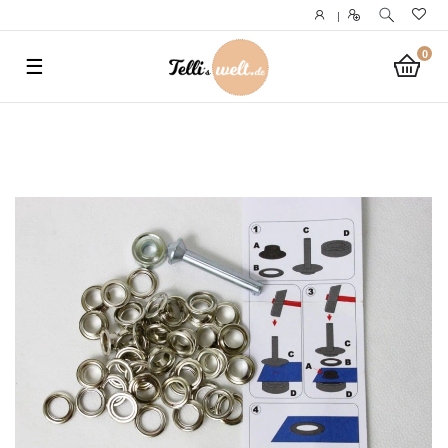
}
|
0
☰