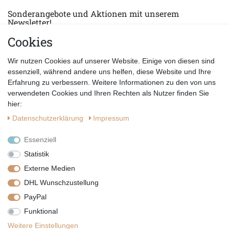
Sonderangebote und Aktionen mit unserem
Newsletter!
Cookies
E-MAIL *
Abonnieren
Wir nutzen Cookies auf unserer Website. Einige von diesen sind
Hiermit bestätige ich, dass ich die
Datenschutzerklärung
gelesen habe.
essenziell, während andere uns helfen, diese Website und Ihre
Erfahrung zu verbessern. Weitere Informationen zu den von uns
verwendeten Cookies und Ihren Rechten als Nutzer finden Sie
hier:
Daten­schutz­erklärung
Impressum
Essenziell
Statistik
Externe Medien
DHL Wunschzustellung
PayPal
|
|
|
Vertrag widerrufen
Widerrufsrecht
Datenschutzerklärung
Funktional
|
AGB
Impressum
Weitere Einstellungen