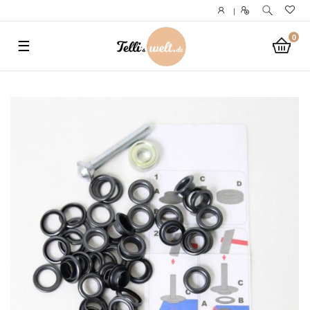
}
|
0
☰